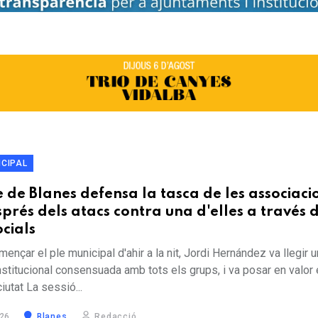
ICIPAL
e de Blanes defensa la tasca de les associaci
sprés dels atacs contra una d'elles a través d
ocials
nçar el ple municipal d'ahir a la nit, Jordi Hernández va llegir 
stitucional consensuada amb tots els grups, i va posar en valor e
ciutat La sessió...
26
Blanes
Redacció