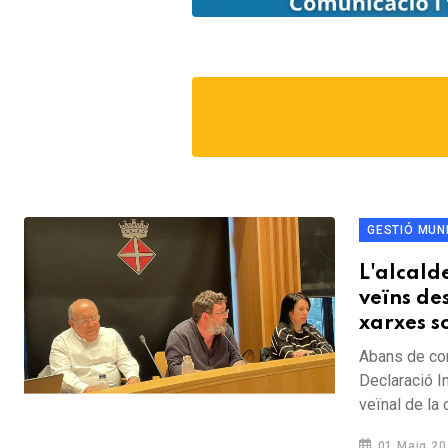
GESTIÓ MUN
L'alcald
veïns de
xarxes s
Abans de come
Declaració In
veïnal de la 
01 Maig 20