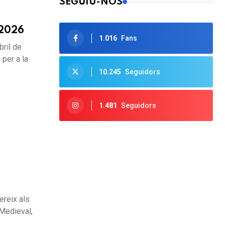
SEGUIU-NOS
 2026
1.016
Fans
bril de
 per a la
10.245
Seguidors
1.481
Seguidors
ereix als
 Medieval,