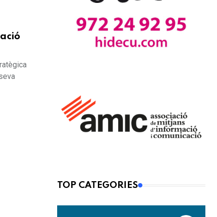
nació
tratègica
 seva
TOP CATEGORIES