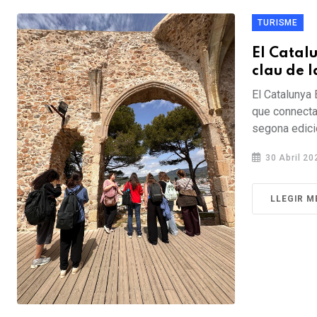
TURISME
El Catalu
clau de 
El Catalunya 
que connecta
segona edici
30 Abril 20
LLEGIR M