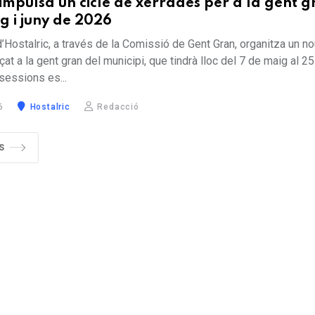
 impulsa un cicle de xerrades per a la gent 
g i juny de 2026
’Hostalric, a través de la Comissió de Gent Gran, organitza un no
at a la gent gran del municipi, que tindrà lloc del 7 de maig al 25
sessions es...
6
Hostalric
Redacció
S