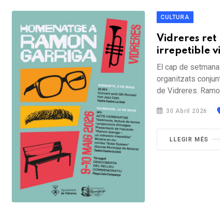
CULTURA
Vidreres re
irrepetible v
El cap de setmana 
organitzats conju
de Vidreres. Ramon
30 Abril 2026
LLEGIR MÉS