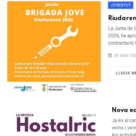
JOVENTUT
Riudaren
La Junta de G
2026, ha apro
contractació 
29 Abril 20
LLEGIR M
Nova ed
Ja és al car
veïns i veï
les activitats