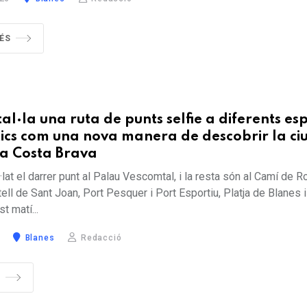
MÉS
tal·la una ruta de punts selfie a diferents es
cs com una nova manera de descobrir la ciu
a Costa Brava
l·lat el darrer punt al Palau Vescomtal, i la resta són al Camí de R
ll de Sant Joan, Port Pesquer i Port Esportiu, Platja de Blanes i
t matí...
Blanes
Redacció
S