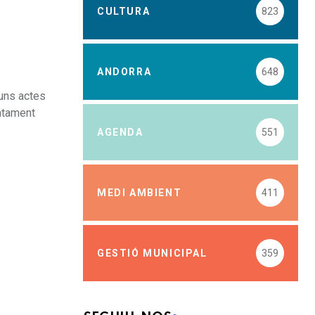
CULTURA
823
ANDORRA
648
 uns actes
ntament
AGENDA
551
MEDI AMBIENT
411
GESTIÓ MUNICIPAL
359