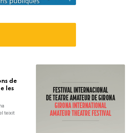
ons de
e les
una
l teixit