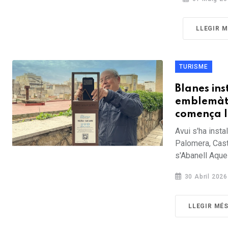
LLEGIR 
TURISME
Blanes ins
emblemàti
comença l
Avui s'ha insta
Palomera, Caste
s'Abanell Aques
30 Abril 2026
LLEGIR MÉ