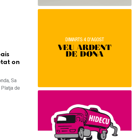
pais
tat on
onda, Sa
 Platja de