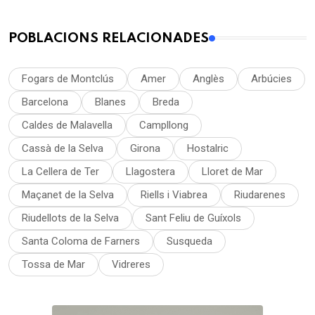
POBLACIONS RELACIONADES
Fogars de Montclús
Amer
Anglès
Arbúcies
Barcelona
Blanes
Breda
Caldes de Malavella
Campllong
Cassà de la Selva
Girona
Hostalric
La Cellera de Ter
Llagostera
Lloret de Mar
Maçanet de la Selva
Riells i Viabrea
Riudarenes
Riudellots de la Selva
Sant Feliu de Guíxols
Santa Coloma de Farners
Susqueda
Tossa de Mar
Vidreres