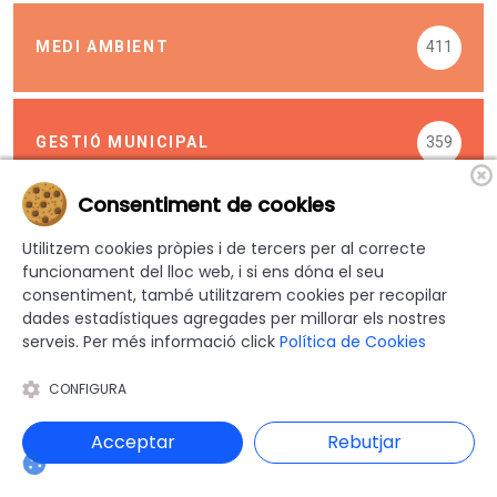
MEDI AMBIENT
411
GESTIÓ MUNICIPAL
359
Consentiment de cookies
SEGUIU-NOS
Utilitzem cookies pròpies i de tercers per al correcte
funcionament del lloc web, i si ens dóna el seu
consentiment, també utilitzarem cookies per recopilar
dades estadístiques agregades per millorar els nostres
1.016
Fans
serveis. Per més informació click
Política de Cookies
CONFIGURA
10.245
Seguidors
Acceptar
Rebutjar
1.481
Seguidors