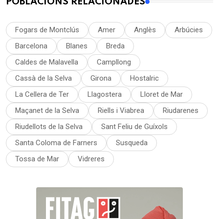
POBLACIONS RELACIONADES
Fogars de Montclús
Amer
Anglès
Arbúcies
Barcelona
Blanes
Breda
Caldes de Malavella
Campllong
Cassà de la Selva
Girona
Hostalric
La Cellera de Ter
Llagostera
Lloret de Mar
Maçanet de la Selva
Riells i Viabrea
Riudarenes
Riudellots de la Selva
Sant Feliu de Guíxols
Santa Coloma de Farners
Susqueda
Tossa de Mar
Vidreres