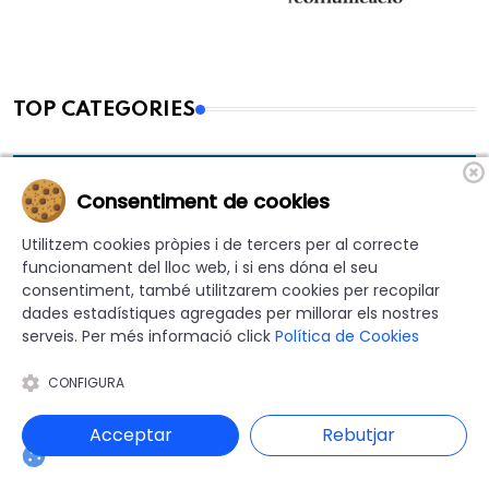
TOP CATEGORIES
Consentiment de cookies
CULTURA
823
Utilitzem cookies pròpies i de tercers per al correcte
funcionament del lloc web, i si ens dóna el seu
consentiment, també utilitzarem cookies per recopilar
ANDORRA
648
dades estadístiques agregades per millorar els nostres
serveis. Per més informació click
Política de Cookies
CONFIGURA
AGENDA
551
Acceptar
Rebutjar
MEDI AMBIENT
411