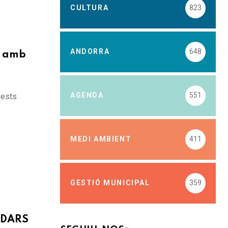
CULTURA
823
ANDORRA
648
a amb
AGENDA
551
uests
MEDI AMBIENT
411
GESTIÓ MUNICIPAL
359
RADARS