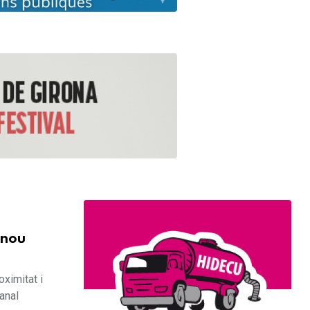
 nou
ximitat i
canal