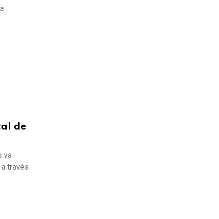
ta
cal de
s va
 a través