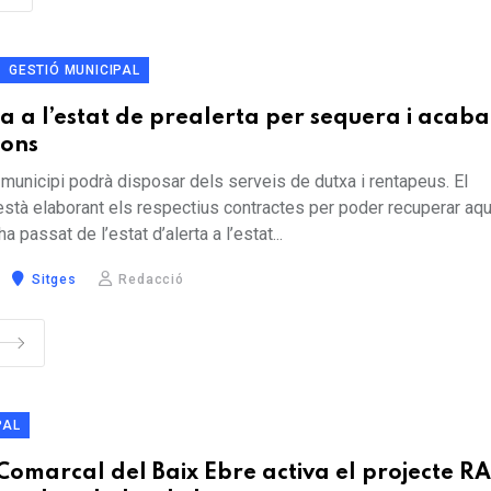
GESTIÓ MUNICIPAL
sa a l’estat de prealerta per sequera i acab
ions
 municipi podrà disposar dels serveis de dutxa i rentapeus. El
està elaborant els respectius contractes per poder recuperar aq
a passat de l’estat d’alerta a l’estat...
Sitges
Redacció
PAL
 Comarcal del Baix Ebre activa el projecte 