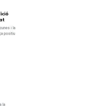
ició
at
cunes i la
ça positiu
a la