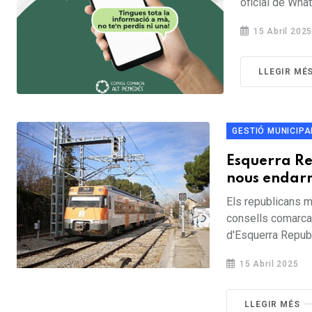
oficial de What
15 Abril 202
LLEGIR MÉ
GESTIÓ MUNICIPA
Esquerra Re
nous endarre
Els republicans m
consells comarcal
d'Esquerra Republ
15 Abril 2025
LLEGIR MÉS