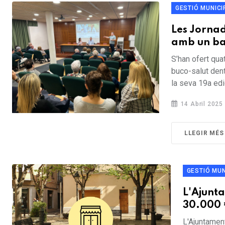
GESTIÓ MUNICI
Les Jornad
amb un bal
S’han ofert qua
buco-salut dent
la seva 19a edic
14 Abril 2025
LLEGIR MÉS
GESTIÓ MUN
L'Ajunta
30.000 
L'Ajuntamen