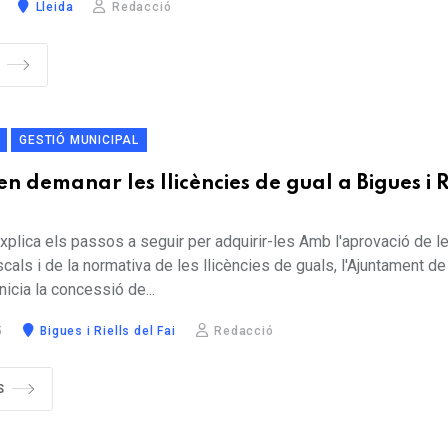
Lleida
Redacció
GESTIÓ MUNICIPAL
n demanar les llicències de gual a Bigues i R
explica els passos a seguir per adquirir-les Amb l'aprovació de l
cals i de la normativa de les llicències de guals, l'Ajuntament de
inicia la concessió de...
5
Bigues i Riells del Fai
Redacció
S