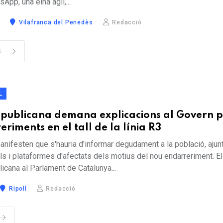
sApp, una eina àgil,...
5
Vilafranca del Penedès
Redacció
S
L
publicana demana explicacions al Govern p
riments en el tall de la línia R3
anifesten que s'hauria d'informar degudament a la població, aju
s i plataformes d'afectats dels motius del nou endarreriment. El
icana al Parlament de Catalunya...
Ripoll
Redacció