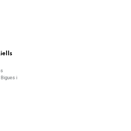
iells
es
 Bigues i