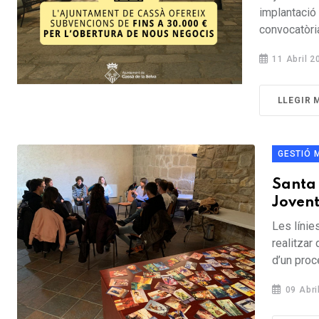
implantació
convocatòria
11 Abril 2
LLEGIR 
GESTIÓ 
Santa 
Joven
Les línie
realitzar 
d’un procé
09 Abri