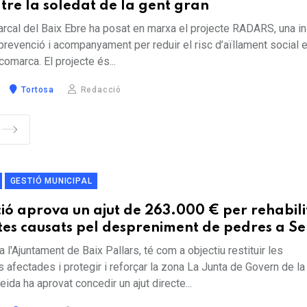
re la soledat de la gent gran
rcal del Baix Ebre ha posat en marxa el projecte RADARS, una ini
prevenció i acompanyament per reduir el risc d’aïllament social e
comarca. El projecte és...
Tortosa
Redacció
GESTIÓ MUNICIPAL
ió aprova un ajut de 263.000 € per rehabili
es causats pel despreniment de pedres a Sel
 a l'Ajuntament de Baix Pallars, té com a objectiu restituir les
s afectades i protegir i reforçar la zona La Junta de Govern de la
eida ha aprovat concedir un ajut directe...