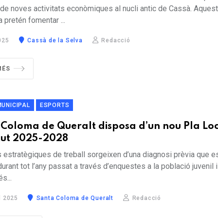
 de noves activitats econòmiques al nucli antic de Cassà. Aques
 pretén fomentar ...
025
Cassà de la Selva
Redacció
MÉS
MUNICIPAL
ESPORTS
Coloma de Queralt disposa d’un nou Pla Lo
tut 2025-2028
s estratègiques de treball sorgeixen d’una diagnosi prèvia que e
durant tot l’any passat a través d’enquestes a la població juvenil i
s...
l 2025
Santa Coloma de Queralt
Redacció