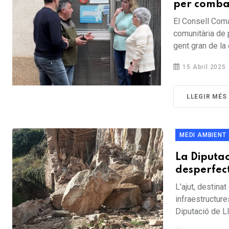
per combat
El Consell Coma
comunitària de 
gent gran de la 
15 Abril 2025
LLEGIR MÉS
MEDI AMBIENT
La Diputac
desperfect
L'ajut, destinat
infraestructure
Diputació de Ll