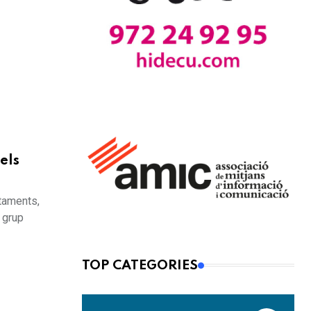
els
ntaments,
 grup
TOP CATEGORIES