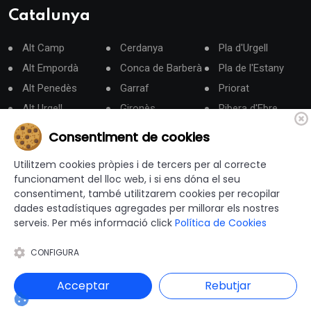
Catalunya
Alt Camp
Cerdanya
Pla d'Urgell
Alt Empordà
Conca de Barberà
Pla de l'Estany
Alt Penedès
Garraf
Priorat
Alt Urgell
Gironès
Ribera d'Ebre
Alta Ribagorça
La Garrotxa
Ripollès
Consentiment de cookies
Anoia
La Selva
Segarra
Utilitzem cookies pròpies i de tercers per al correcte
Aran
Les Garrigues
Segrià
funcionament del lloc web, i si ens dóna el seu
Bages
Lluçanès
Solsonès
consentiment, també utilitzarem cookies per recopilar
dades estadístiques agregades per millorar els nostres
Baix Camp
Maresme
Tarragonès
serveis. Per més informació click
Política de Cookies
Baix Ebre
Moianès
Terra Alta
Baix Empordà
Montsià
Urgell
CONFIGURA
Baix Llobregat
Noguera
Vallès Occidental
Acceptar
Rebutjar
Baix Penedès
Osona
Vallès Oriental
Barcelonès
Pallars Jussà