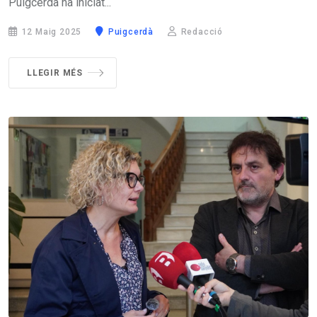
Puigcerdà ha iniciat...
12 Maig 2025
Puigcerdà
Redacció
LLEGIR MÉS