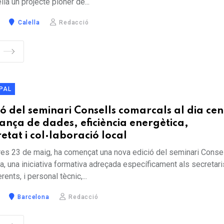
ella un projecte pioner de...
Calella
Redacció
S
PAL
ó del seminari Consells comarcals al dia ce
nça de dades, eficiència energètica,
etat i col·laboració local
es 23 de maig, ha començat una nova edició del seminari Conse
a, una iniciativa formativa adreçada específicament als secretari
rents, i personal tècnic,...
Barcelona
Redacció