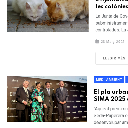
les colònie
La Junta de Gove
subministrament
controlades. La J
23 Maig 2025
LLEGIR MÉS
MEDI AMBIENT
El pla urba
SIMA 2025 c
"Aquest premi sup
Seda-Paperera en 
desenvolupar amb p