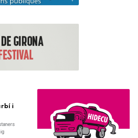
rbí i
ostaners
aig