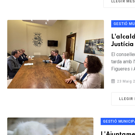
LLEGIR MÉS
GESTIÓ MU
L'alcal
Justíci
El conselle
tarda amb l
Figueres i Al
23 Maig 
LLEGIR
GESTIÓ MUNICIP
L'Ajuntamen