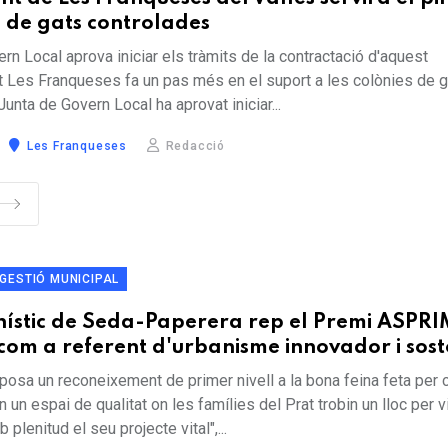
s de gats controlades
rn Local aprova iniciar els tràmits de la contractació d'aquest
 Les Franqueses fa un pas més en el suport a les colònies de 
unta de Govern Local ha aprovat iniciar...
Les Franqueses
Redacció
GESTIÓ MUNICIPAL
nístic de Seda-Paperera rep el Premi ASPR
om a referent d'urbanisme innovador i sost
osa un reconeixement de primer nivell a la bona feina feta per c
un espai de qualitat on les famílies del Prat trobin un lloc per vi
lenitud el seu projecte vital",...