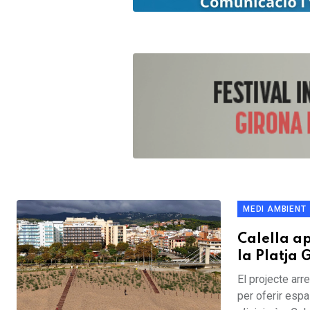
MEDI AMBIENT
Calella ap
la Platja 
El projecte arr
per oferir esp