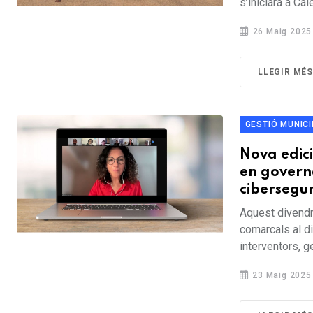
s’iniciarà a Cal
26 Maig 2025
LLEGIR MÉ
GESTIÓ MUNICI
Nova edici
en governa
cibersegur
Aquest divendr
comarcals al di
interventors, ge
23 Maig 2025