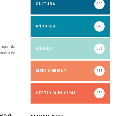
CULTURA
823
ANDORRA
648
t aquesta
AGENDA
551
vocats de
MEDI AMBIENT
411
GESTIÓ MUNICIPAL
359
nso a