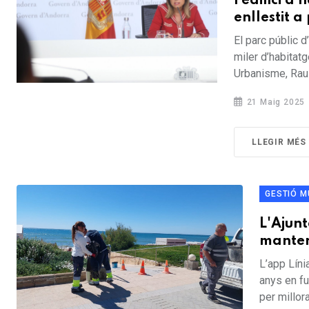
l’edifici 
enllestit a
El parc públic 
miler d’habitatg
Urbanisme, Raul 
21 Maig 2025
LLEGIR MÉS
GESTIÓ M
L'Ajunt
manten
L’app Líni
anys en fu
per millorar