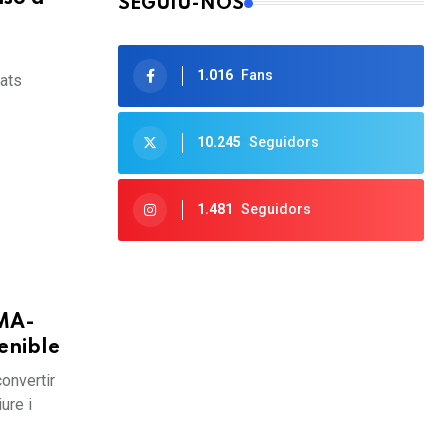
SEGUIU-NOS
1.016
Fans
gats
10.245
Seguidors
1.481
Seguidors
IMA-
enible
onvertir
ure i