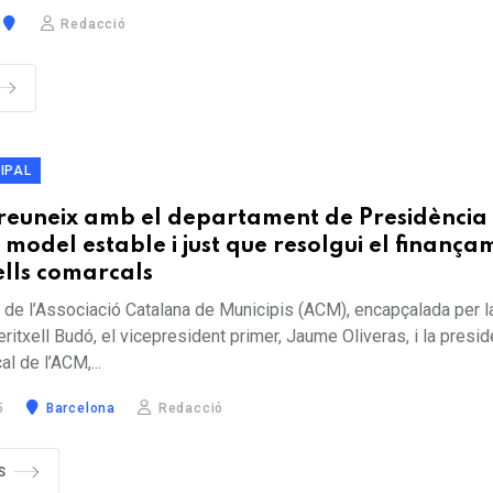
Redacció
IPAL
reuneix amb el departament de Presidència
 model estable i just que resolgui el finança
ells comarcals
 de l’Associació Catalana de Municipis (ACM), encapçalada per l
ritxell Budó, el vicepresident primer, Jaume Oliveras, i la presid
l de l’ACM,...
5
Barcelona
Redacció
S