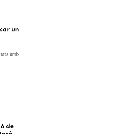
sar un
utats amb
ió de