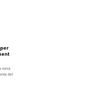
 per
ment
a seva
enta del