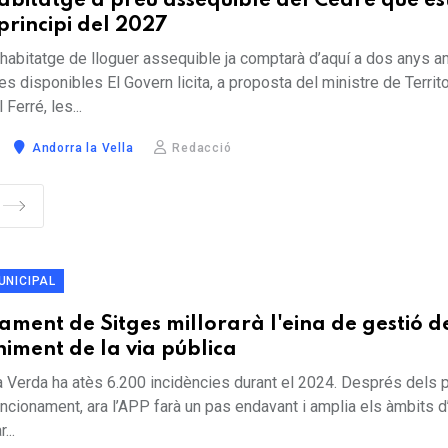
d’habitatge a preu assequible del Cedre que e
 principi del 2027
d’habitatge de lloguer assequible ja comptarà d’aquí a dos anys 
es disponibles El Govern licita, a proposta del ministre de Territor
Ferré, les...
Andorra la Vella
Redacció
UNICIPAL
ament de Sitges millorarà l'eina de gestió d
iment de la via pública
a Verda ha atès 6.200 incidències durant el 2024. Després dels 
ncionament, ara l’APP farà un pas endavant i amplia els àmbits d
...