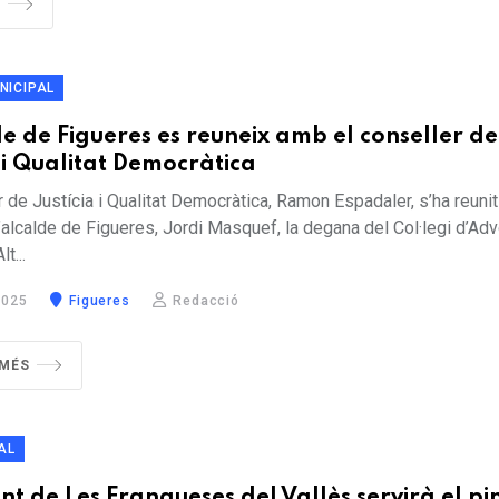
NICIPAL
de de Figueres es reuneix amb el conseller de
a i Qualitat Democràtica
r de Justícia i Qualitat Democràtica, Ramon Espadaler, s’ha reuni
’alcalde de Figueres, Jordi Masquef, la degana del Col·legi d’Ad
t...
2025
Figueres
Redacció
 MÉS
AL
t de Les Franqueses del Vallès servirà el pi