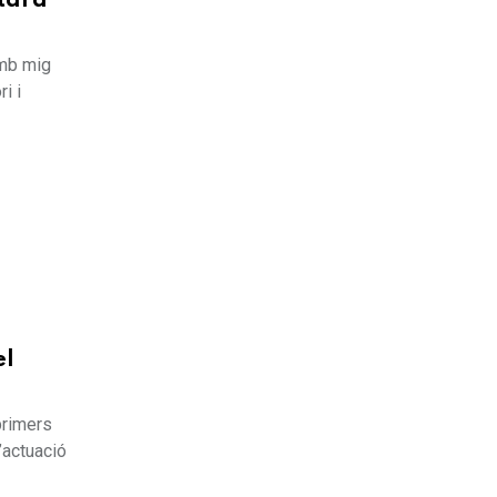
starà
amb mig
i i
el
primers
’actuació