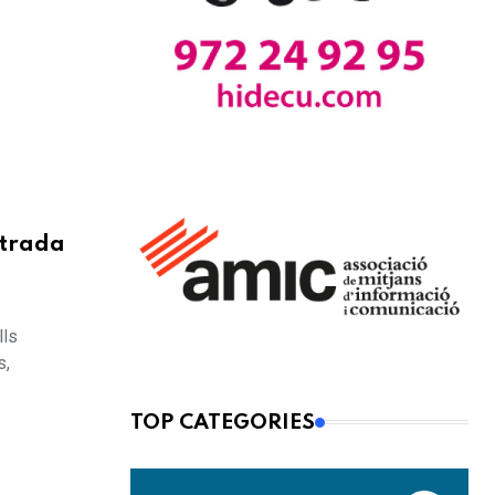
ntrada
lls
s,
TOP CATEGORIES