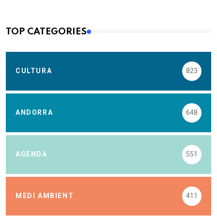
TOP CATEGORIES
CULTURA
823
ANDORRA
648
AGENDA
551
MEDI AMBIENT
411