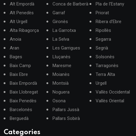
Alt Empordà
Conca de Barberà
Pla de l'Estany
Alt Penedès
Garraf
Priorat
Alt Urgell
Gironès
Ribera d'Ebre
Alta Ribagorça
La Garrotxa
Ripollès
Anoia
La Selva
Segarra
Aran
Les Garrigues
Segrià
Bages
Lluçanès
Solsonès
Baix Camp
Maresme
Tarragonès
Baix Ebre
Moianès
Terra Alta
Baix Empordà
Montsià
Urgell
Baix Llobregat
Noguera
Vallès Occidental
Baix Penedès
Osona
Vallès Oriental
Barcelonès
Pallars Jussà
Berguedà
Pallars Sobirà
Categories