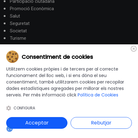
Participació ciutadana
Promoció Econòmica
Salut
Seguretat
Societat
Turisme
Altres Canals
Consentiment de cookies
Utilitzem cookies pròpies i de tercers per al correcte
canalandorra.ad
funcionament del lloc web, i si ens dóna el seu
consentiment, també utilitzarem cookies per recopilar
dades estadístiques agregades per millorar els nostres
serveis. Per més informació click
Política de Cookies
© 2012-2026 Ajuntaments de Catalunya - Tots els drets
reservats |
Avís Legal
|
Política de privacitat
|
CONFIGURA
Política de Cookies
|
Accessibilitat
|
Disseny i programació web: Blaupixel.com
Acceptar
Rebutjar