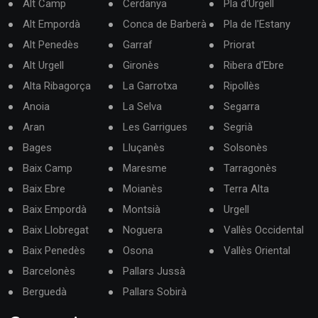
Alt Camp
Cerdanya
Pla d'Urgell
Alt Empordà
Conca de Barberà
Pla de l'Estany
Alt Penedès
Garraf
Priorat
Alt Urgell
Gironès
Ribera d'Ebre
Alta Ribagorça
La Garrotxa
Ripollès
Anoia
La Selva
Segarra
Aran
Les Garrigues
Segrià
Bages
Lluçanès
Solsonès
Baix Camp
Maresme
Tarragonès
Baix Ebre
Moianès
Terra Alta
Baix Empordà
Montsià
Urgell
Baix Llobregat
Noguera
Vallès Occidental
Baix Penedès
Osona
Vallès Oriental
Barcelonès
Pallars Jussà
Berguedà
Pallars Sobirà