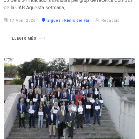
53 dels 54 indicadors avaluats pel grup de recerca ComSET
de la UAB Aquesta setmana,...
17 Abril 2026
Bigues i Riells del Fai
Redacció
LLEGIR MÉS