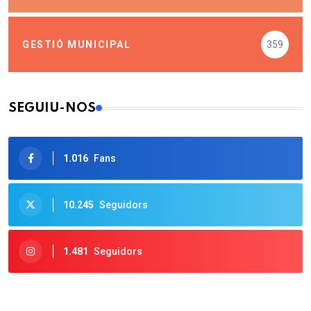
GESTIÓ MUNICIPAL
359
SEGUIU-NOS
1.016
Fans
10.245
Seguidors
1.481
Seguidors