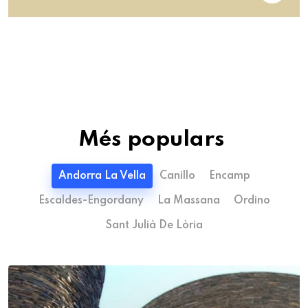
Més populars
Andorra La Vella
Canillo
Encamp
Escaldes-Engordany
La Massana
Ordino
Sant Julià De Lòria