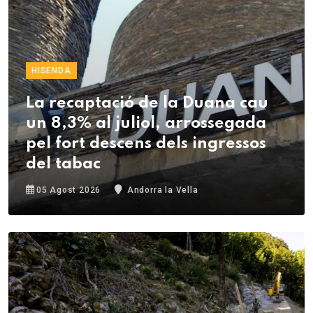
HISENDA
La recaptació de la Duana cau
un 8,3% al juliol, arrossegada
pel fort descens dels ingressos
del tabac
05 Agost 2026
Andorra la Vella