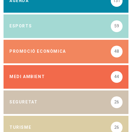
AGENDA
131
ESPORTS
59
PROMOCIÓ ECONÒMICA
48
MEDI AMBIENT
44
SEGURETAT
26
TURISME
26