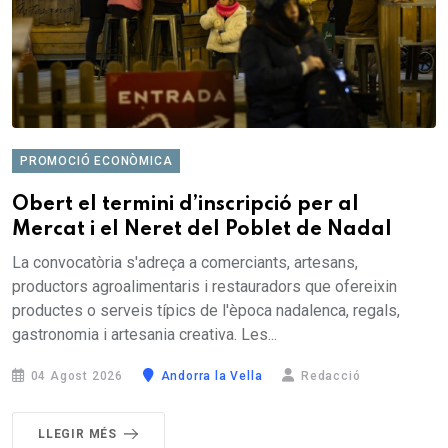
PROMOCIÓ ECONÒMICA
Obert el termini d’inscripció per al
Mercat i el Neret del Poblet de Nadal
La convocatòria s'adreça a comerciants, artesans,
productors agroalimentaris i restauradors que ofereixin
productes o serveis típics de l'època nadalenca, regals,
gastronomia i artesania creativa. Les...
04 Agost 2026
Andorra la Vella
Redacció
LLEGIR MÉS