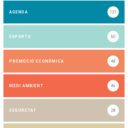
AGENDA
131
ESPORTS
60
PROMOCIÓ ECONÒMICA
48
MEDI AMBIENT
46
SEGURETAT
28