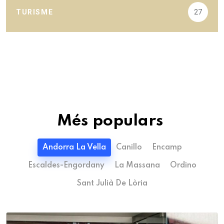
TURISME
27
Més populars
Andorra La Vella
Canillo
Encamp
Escaldes-Engordany
La Massana
Ordino
Sant Julià De Lòria