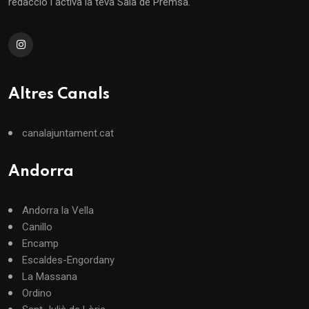
redacció i activa la teva Sala de Premsa.
Altres Canals
canalajuntament.cat
Andorra
Andorra la Vella
Canillo
Encamp
Escaldes-Engordany
La Massana
Ordino