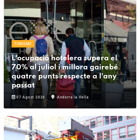
TURISME
L'ocupació hotelera supera el
70% al juliol i millora gairebé
quatre punts respecte a l'any
passat
07 Agost 2026
Andorra la Vella