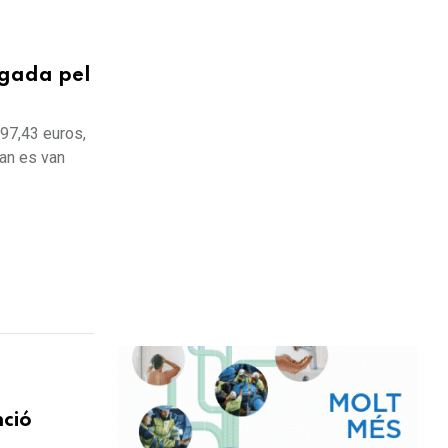
egada pel
997,43 euros,
uan es van
nció