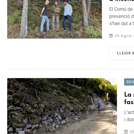
El Comú de 
prevenció d
s'han dut a 
05 Agost 
LLEGIR 
SE
La 
fas
L'ac
i don
05