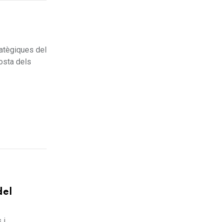
e
ratègiques del
posta dels
del
 i