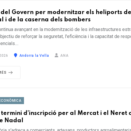
 del Govern per modernitzar els heliports d
al i de la caserna dels bombers
ontinua avançant en la modernització de les infraestructures est
bjectiu de reforçar la seguretat, l'eficiència i la capacitat de res
ncials....
2026
Andorra la Vella
ANA
MÉS
ECONÒMICA
 termini d’inscripció per al Mercat i el Neret 
de Nadal
ria s'adreça a comerciants, artesans, productors agroalimentaris