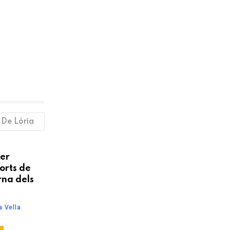
 De Lòria
per
orts de
erna dels
a Vella