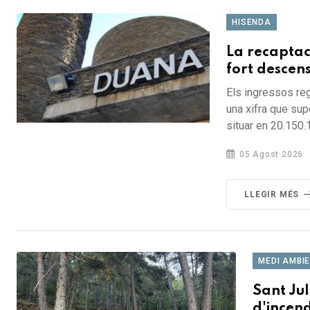
HISENDA
La recaptac
fort descens
Els ingressos reg
una xifra que sup
situar en 20.150.
05 Agost 2026
LLEGIR MÉS
MEDI AMBI
Sant Jul
d'incend