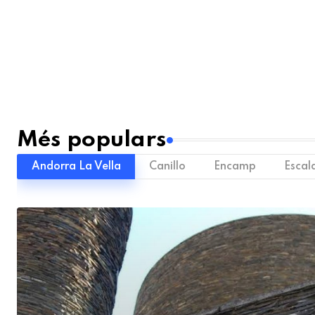
Més populars
Andorra La Vella
Canillo
Encamp
Escal