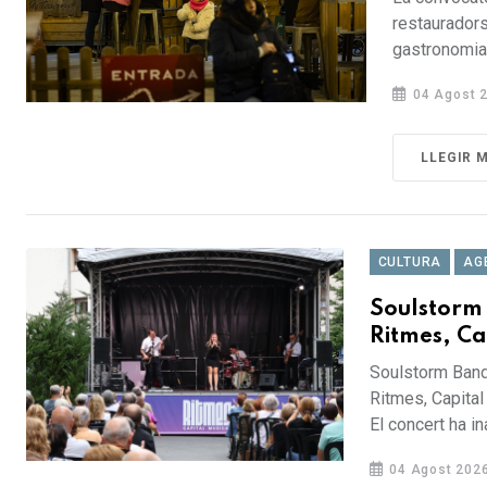
restauradors
gastronomia i
04 Agost 
LLEGIR 
CULTURA
AG
Soulstorm 
Ritmes, Ca
Soulstorm Band 
Ritmes, Capital
El concert ha in
04 Agost 202