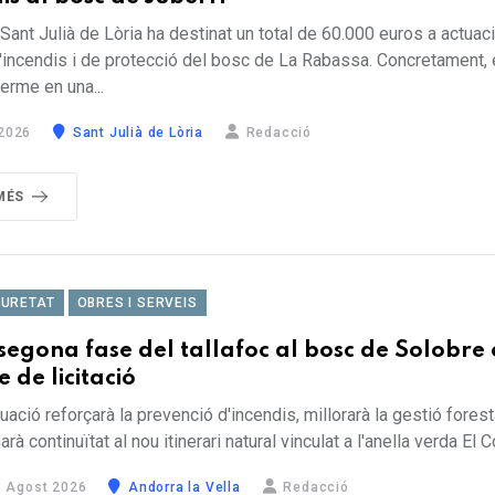
Sant Julià de Lòria ha destinat un total de 60.000 euros a actuac
'incendis i de protecció del bosc de La Rabassa. Concretament, e
terme en una...
2026
Sant Julià de Lòria
Redacció
MÉS
GURETAT
OBRES I SERVEIS
segona fase del tallafoc al bosc de Solobre
e de licitació
tuació reforçarà la prevenció d'incendis, millorarà la gestió fores
arà continuïtat al nou itinerari natural vinculat a l'anella verda El C
 Agost 2026
Andorra la Vella
Redacció