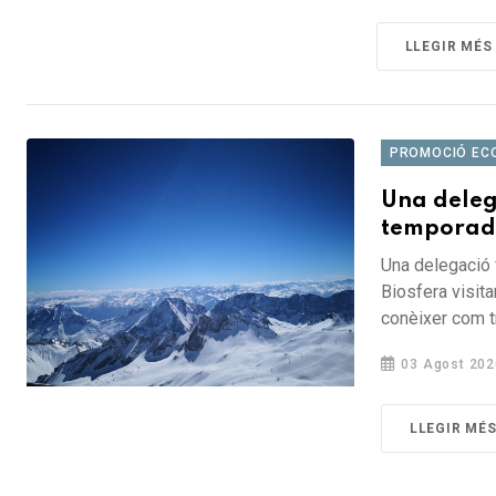
LLEGIR MÉS
PROMOCIÓ EC
Una deleg
temporada 
Una delegació
Biosfera visit
conèixer com tre
03 Agost 202
LLEGIR MÉ