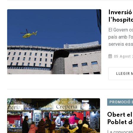
Inversió
l'hospit
El Govern c
país amb l'o
serveis esse
05 Agost 
LLEGIR 
PROMOCIÓ 
Obert el
Poblet 
La convocatò