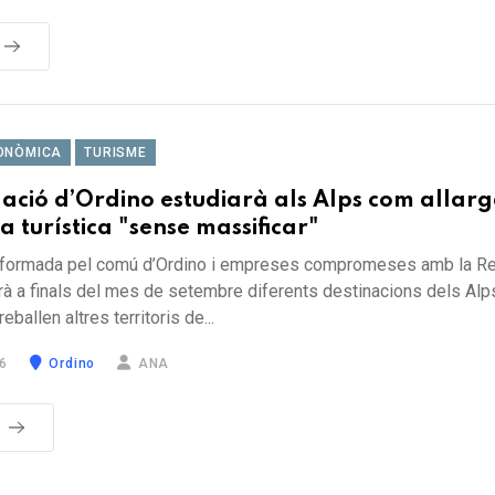
ONÒMICA
TURISME
ació d’Ordino estudiarà als Alps com allarg
turística "sense massificar"
 formada pel comú d’Ordino i empreses compromeses amb la Re
arà a finals del mes de setembre diferents destinacions dels Alp
ballen altres territoris de...
6
Ordino
ANA
S