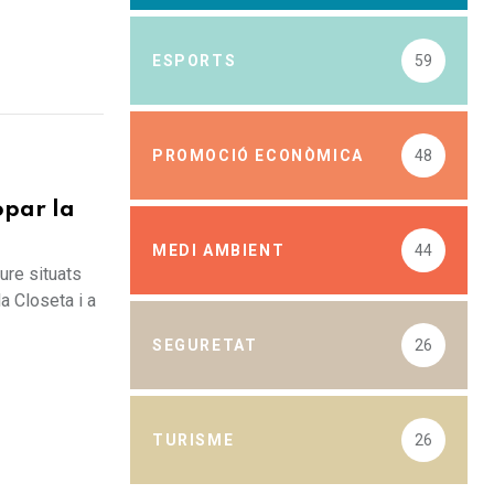
ESPORTS
59
PROMOCIÓ ECONÒMICA
48
opar la
MEDI AMBIENT
44
ure situats
a Closeta i a
SEGURETAT
26
TURISME
26