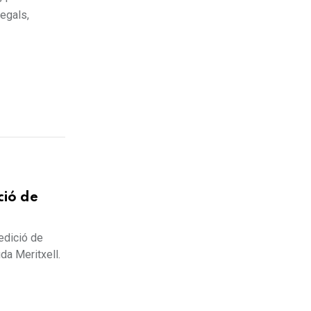
regals,
ció de
edició de
da Meritxell.