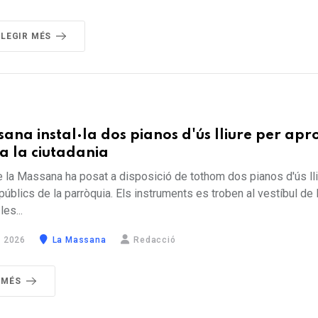
LLEGIR MÉS
ana instal·la dos pianos d'ús lliure per apr
a la ciutadania
 la Massana ha posat a disposició de tothom dos pianos d'ús lli
úblics de la parròquia. Els instruments es troben al vestíbul de l
les...
 2026
La Massana
Redacció
 MÉS