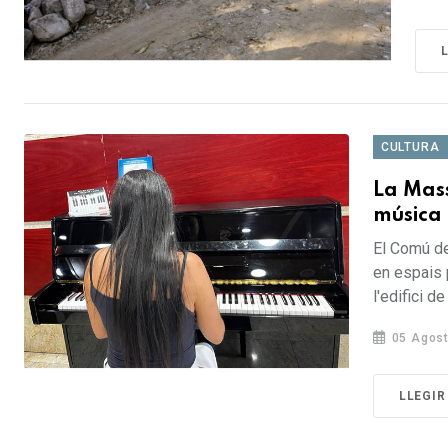
CULTURA
La Mass
música 
El Comú de
en espais p
l'edifici de 
05 Agost
LLEGIR