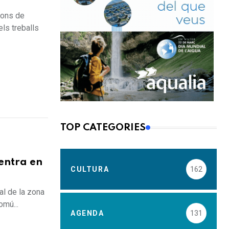
ions de
ls treballs
TOP CATEGORIES
 entra en
CULTURA
162
tal de la zona
omú...
AGENDA
131