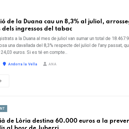
ió de la Duana cau un 8,3% al juliol, arross
 dels ingressos del tabac
istrats a la Duana al mes de juliol van sumar un total de 18.467.
osa una davallada del 8,3% respecte del juliol de l'any passat, q
124,03 euros. Si es té en compte...
Andorra la Vella
ANA
ENT
ià de Lòria destina 60.000 euros a la preve
is al bosc de Juberri