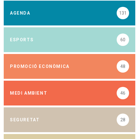
AGENDA
131
ESPORTS
60
PROMOCIÓ ECONÒMICA
48
MEDI AMBIENT
46
SEGURETAT
28