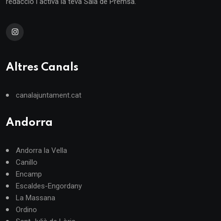
redacció i activa la teva Sala de Premsa.
Altres Canals
canalajuntament.cat
Andorra
Andorra la Vella
Canillo
Encamp
Escaldes-Engordany
La Massana
Ordino