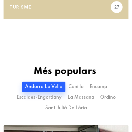
TURISME
27
Més populars
Andorra La Vella
Canillo
Encamp
Escaldes-Engordany
La Massana
Ordino
Sant Julià De Lòria