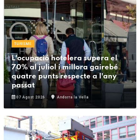
TURISME
L'ocupació hotelera supera el
70% al juliol i millora gairebé
quatre punts respecte a l'any
passat
07 Agost 2026
Andorra la Vella