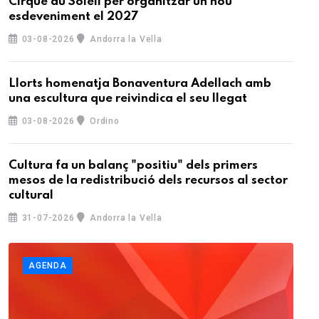
Cirque du Soleil per organitzar un nou
esdeveniment el 2027
03-08-2026
Andorra la Vella
Llorts homenatja Bonaventura Adellach amb
una escultura que reivindica el seu llegat
03-08-2026
Ordino
Cultura fa un balanç "positiu" dels primers
mesos de la redistribució dels recursos al sector
cultural
31-07-2026
Andorra la Vella
AGENDA