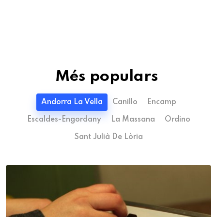
Més populars
Andorra La Vella
Canillo
Encamp
Escaldes-Engordany
La Massana
Ordino
Sant Julià De Lòria