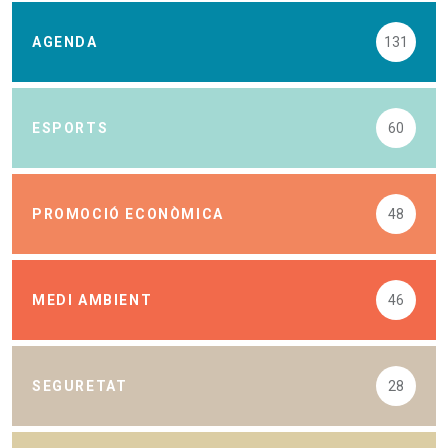
AGENDA
131
ESPORTS
60
PROMOCIÓ ECONÒMICA
48
MEDI AMBIENT
46
SEGURETAT
28