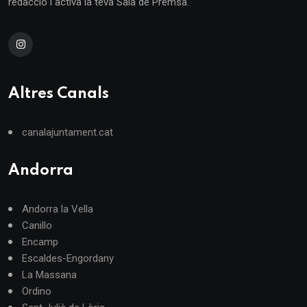
redacció i activa la teva Sala de Premsa.
Altres Canals
canalajuntament.cat
Andorra
Andorra la Vella
Canillo
Encamp
Escaldes-Engordany
La Massana
Ordino