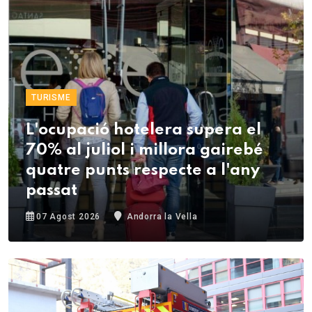
TURISME
L'ocupació hotelera supera el
70% al juliol i millora gairebé
quatre punts respecte a l'any
passat
07 Agost 2026
Andorra la Vella