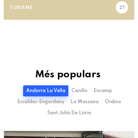
TURISME
27
Més populars
Andorra La Vella
Canillo
Encamp
Escaldes-Engordany
La Massana
Ordino
Sant Julià De Lòria