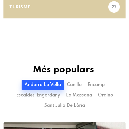
TURISME
27
Més populars
Andorra La Vella
Canillo
Encamp
Escaldes-Engordany
La Massana
Ordino
Sant Julià De Lòria