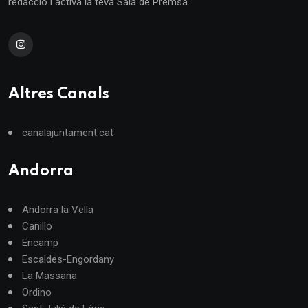
redacció i activa la teva Sala de Premsa.
Altres Canals
canalajuntament.cat
Andorra
Andorra la Vella
Canillo
Encamp
Escaldes-Engordany
La Massana
Ordino