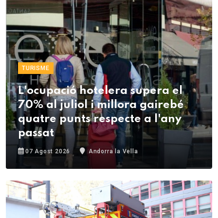
TURISME
L'ocupació hotelera supera el
70% al juliol i millora gairebé
quatre punts respecte a l'any
passat
07 Agost 2026
Andorra la Vella