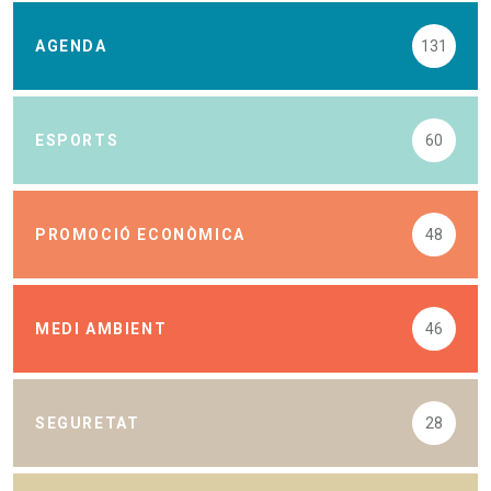
AGENDA
131
ESPORTS
60
PROMOCIÓ ECONÒMICA
48
MEDI AMBIENT
46
SEGURETAT
28