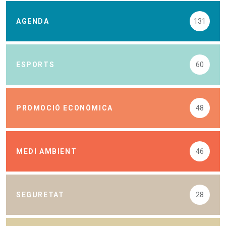
AGENDA
131
ESPORTS
60
PROMOCIÓ ECONÒMICA
48
MEDI AMBIENT
46
SEGURETAT
28