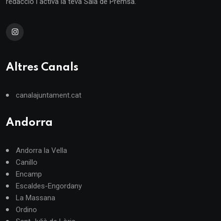
redacció i activa la teva Sala de Premsa.
Altres Canals
canalajuntament.cat
Andorra
Andorra la Vella
Canillo
Encamp
Escaldes-Engordany
La Massana
Ordino