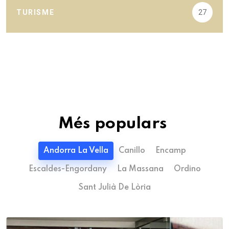
TURISME
27
Més populars
Andorra La Vella
Canillo
Encamp
Escaldes-Engordany
La Massana
Ordino
Sant Julià De Lòria