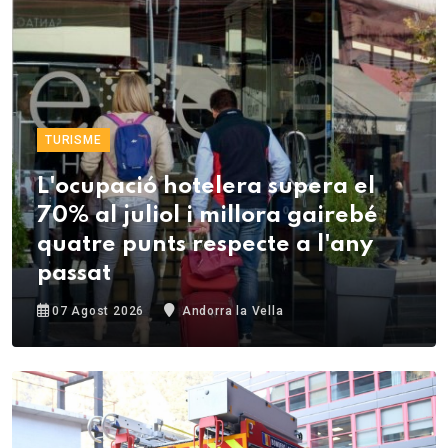
TURISME
L'ocupació hotelera supera el
70% al juliol i millora gairebé
quatre punts respecte a l'any
passat
07 Agost 2026
Andorra la Vella