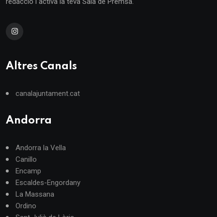
redacció i activa la teva Sala de Premsa.
Altres Canals
canalajuntament.cat
Andorra
Andorra la Vella
Canillo
Encamp
Escaldes-Engordany
La Massana
Ordino