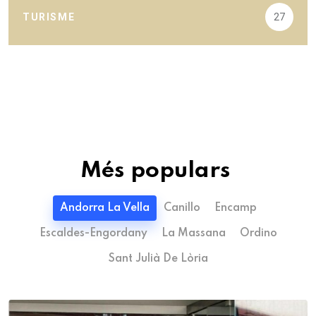
TURISME
27
Més populars
Andorra La Vella
Canillo
Encamp
Escaldes-Engordany
La Massana
Ordino
Sant Julià De Lòria