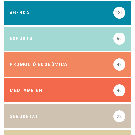
AGENDA
131
ESPORTS
60
PROMOCIÓ ECONÒMICA
48
MEDI AMBIENT
46
SEGURETAT
28