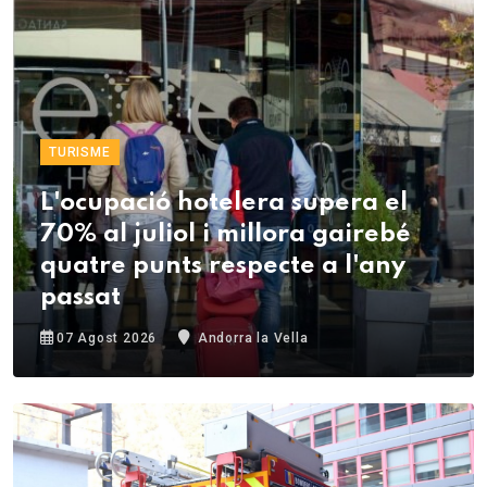
TURISME
L'ocupació hotelera supera el
70% al juliol i millora gairebé
quatre punts respecte a l'any
passat
07 Agost 2026
Andorra la Vella