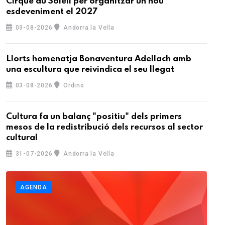
Cirque du Soleil per organitzar un nou
esdeveniment el 2027
03-08-2026
Andorra la Vella
Llorts homenatja Bonaventura Adellach amb
una escultura que reivindica el seu llegat
03-08-2026
Ordino
Cultura fa un balanç "positiu" dels primers
mesos de la redistribució dels recursos al sector
cultural
31-07-2026
Andorra la Vella
AGENDA