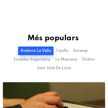
Més populars
Andorra La Vella
Canillo
Encamp
Escaldes-Engordany
La Massana
Ordino
Sant Julià De Lòria