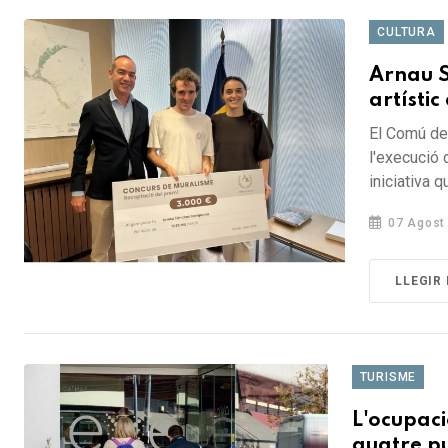
CULTURA
Arnau 
artístic
El Comú de 
l'execució d
iniciativa q
07 Agost
LLEGIR
TURISME
L'ocupaci
quatre pu