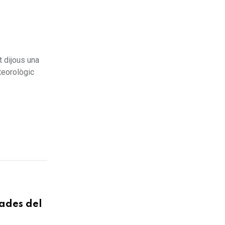
t dijous una
teorològic
tades del