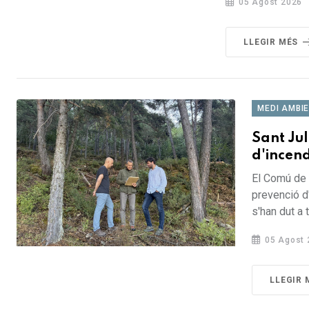
05 Agost 2026
LLEGIR MÉS
MEDI AMBI
Sant Jul
d'incend
El Comú de 
prevenció d
s'han dut a 
05 Agost 
LLEGIR 