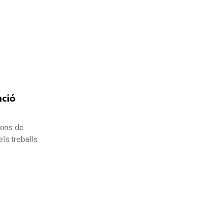
nció
ions de
ls treballs