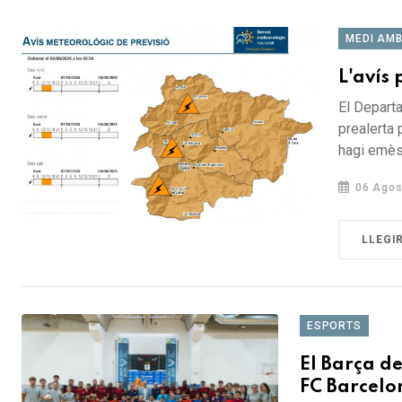
MEDI AMB
L'avís 
El Departa
prealerta
hagi emès 
06 Agos
LLEGI
ESPORTS
El Barça de
FC Barcel