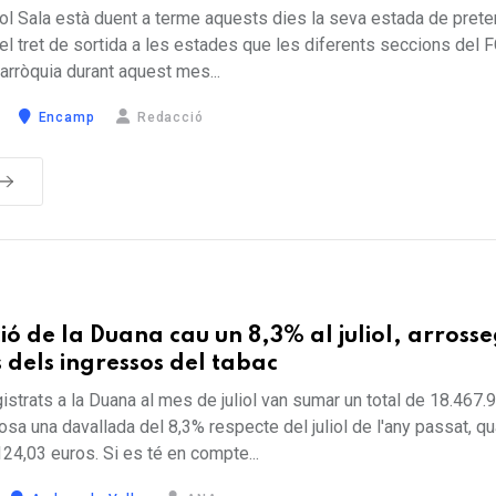
bol Sala està duent a terme aquests dies la seva estada de pret
l tret de sortida a les estades que les diferents seccions del 
parròquia durant aquest mes...
Encamp
Redacció
ió de la Duana cau un 8,3% al juliol, arross
 dels ingressos del tabac
istrats a la Duana al mes de juliol van sumar un total de 18.467.
osa una davallada del 8,3% respecte del juliol de l'any passat, q
124,03 euros. Si es té en compte...