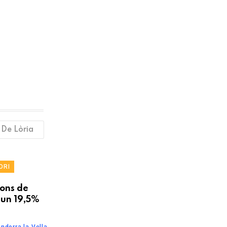
 De Lòria
ORI
ions de
 un 19,5%
ndorra la Vella