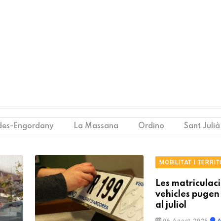
des-Engordany
La Massana
Ordino
Sant Julià
MOBILITAT I TERRIT
Les matriculac
vehicles pugen
al juliol
06 Agost 2026
A