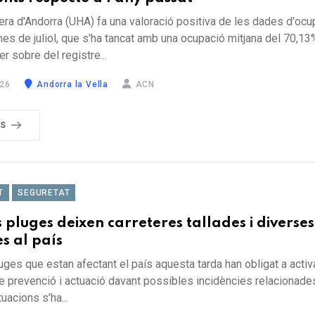
era d'Andorra (UHA) fa una valoració positiva de les dades d'ocu
mes de juliol, que s'ha tancat amb una ocupació mitjana del 70,13
r sobre del registre...
26
Andorra la Vella
ACN
ÉS
T
SEGURETAT
s pluges deixen carreteres tallades i diverses
es al país
uges que estan afectant el país aquesta tarda han obligat a activ
e prevenció i actuació davant possibles incidències relacionades
uacions s'ha...