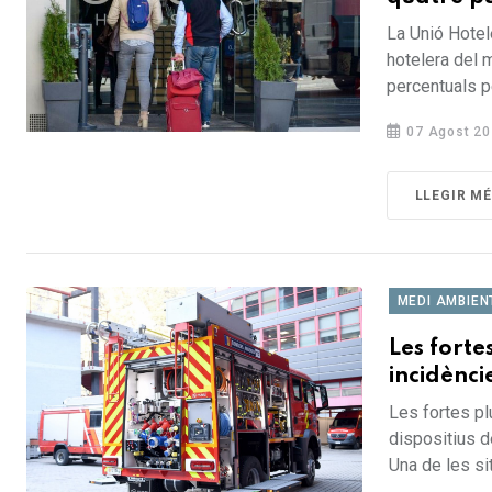
La Unió Hotel
hotelera del 
percentuals pe
07 Agost 20
LLEGIR M
MEDI AMBIEN
Les forte
incidènci
Les fortes pl
dispositius d
Una de les sit