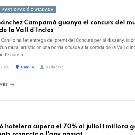
PARTICIPACIÓ CIUTADANA
Sánchez Campamà guanya el concurs del mu
 de la Vall d'Incles
Canillo ha fet entrega del premi del Concurs per al disseny, la p
'un mural artístic en una borda situada a la sortida de la Vall d'In
ue té com a...
 2026
Canillo
Redacció
 MÉS
ó hotelera supera el 70% al juliol i millora 
nts respecte a l'any passat