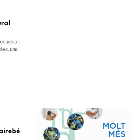
ral
roducció i
cles, una
gairebé