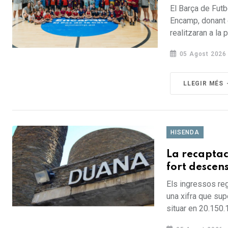
El Barça de Fut
Encamp, donant e
realitzaran a la 
05 Agost 2026
LLEGIR MÉS
HISENDA
La recaptac
fort descens
Els ingressos reg
una xifra que sup
situar en 20.150.