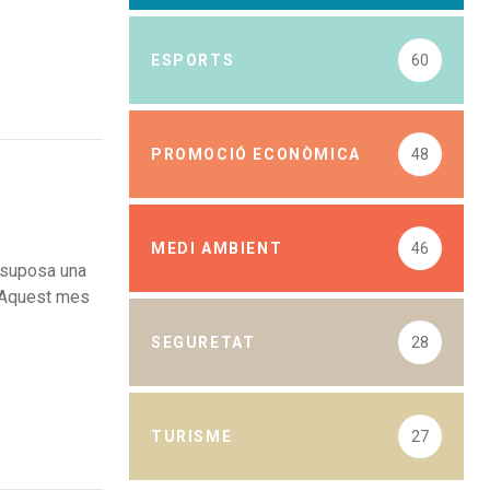
ESPORTS
60
PROMOCIÓ ECONÒMICA
48
MEDI AMBIENT
46
a suposa una
. Aquest mes
SEGURETAT
28
TURISME
27