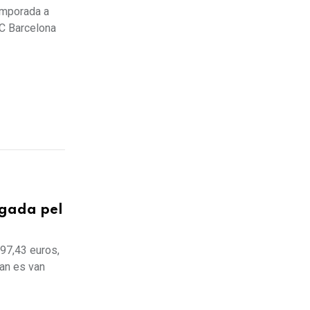
emporada a
FC Barcelona
egada pel
997,43 euros,
uan es van