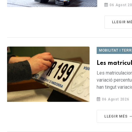
06 Agost 2
LLEGIR M
MOBILITAT I TERR
Les matricul
Les matriculacion
variació percentu
han tingut variac
06 Agost 2026
LLEGIR MÉS