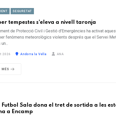
IENT
SEGURETAT
per tempestes s'eleva a nivell taronja
ment de Protecció Civil i Gestió d'Emergències ha activat aques
 per fenòmens meteorològics violents després que el Servei Me
un...
t 2026
Andorra la Vella
ANA
R MÉS
 Futbol Sala dona el tret de sortida a les es
ona a Encamp