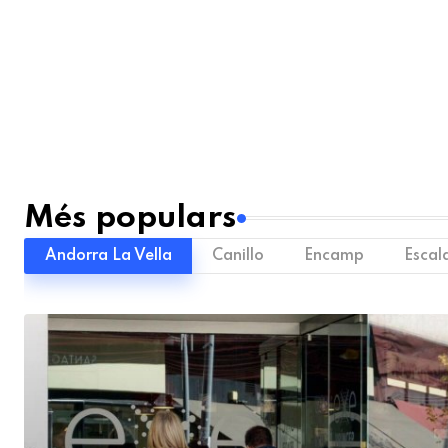
Més populars
Andorra La Vella
Canillo
Encamp
Escal