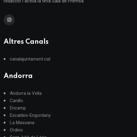
redacció i activa la teva Sala de Premsa.
Altres Canals
canalajuntament.cat
Andorra
Andorra la Vella
Canillo
Encamp
Escaldes-Engordany
La Massana
Ordino