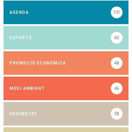
AGENDA
131
ESPORTS
60
PROMOCIÓ ECONÒMICA
48
MEDI AMBIENT
46
SEGURETAT
28