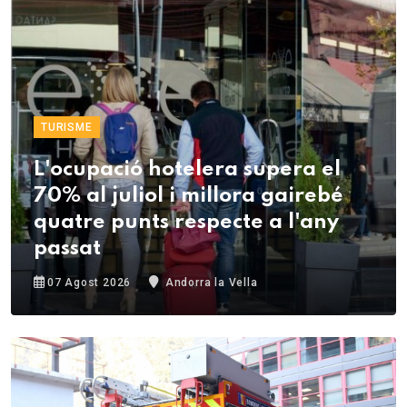
TURISME
L'ocupació hotelera supera el
70% al juliol i millora gairebé
quatre punts respecte a l'any
passat
07 Agost 2026
Andorra la Vella