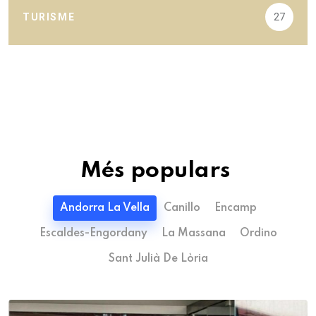
TURISME
27
Més populars
Andorra La Vella
Canillo
Encamp
Escaldes-Engordany
La Massana
Ordino
Sant Julià De Lòria