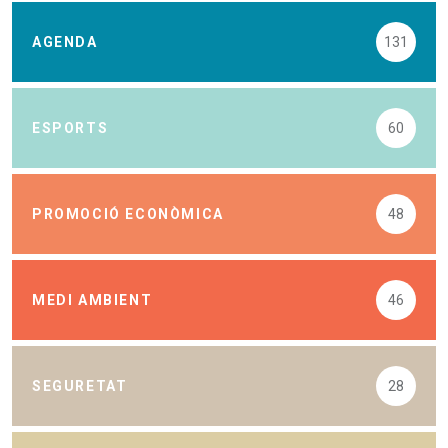
AGENDA
131
ESPORTS
60
PROMOCIÓ ECONÒMICA
48
MEDI AMBIENT
46
SEGURETAT
28