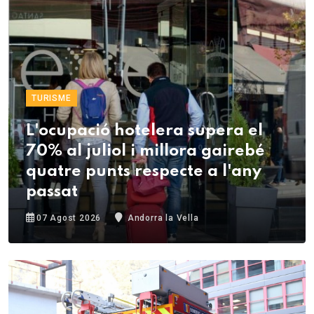
TURISME
L'ocupació hotelera supera el
70% al juliol i millora gairebé
quatre punts respecte a l'any
passat
07 Agost 2026
Andorra la Vella