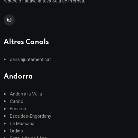
redacció i activa la teva Sala de Premsa.
Altres Canals
canalajuntament.cat
Andorra
Andorra la Vella
Canillo
Encamp
Escaldes-Engordany
La Massana
Ordino