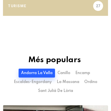
TURISME
27
Més populars
Andorra La Vella
Canillo
Encamp
Escaldes-Engordany
La Massana
Ordino
Sant Julià De Lòria