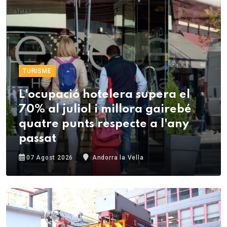
TURISME
L'ocupació hotelera supera el
70% al juliol i millora gairebé
quatre punts respecte a l'any
passat
07 Agost 2026
Andorra la Vella