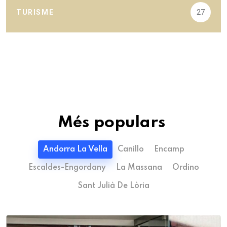
TURISME
27
Més populars
Andorra La Vella
Canillo
Encamp
Escaldes-Engordany
La Massana
Ordino
Sant Julià De Lòria