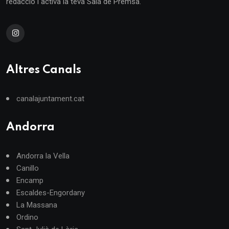
redacció i activa la teva Sala de Premsa.
Altres Canals
canalajuntament.cat
Andorra
Andorra la Vella
Canillo
Encamp
Escaldes-Engordany
La Massana
Ordino