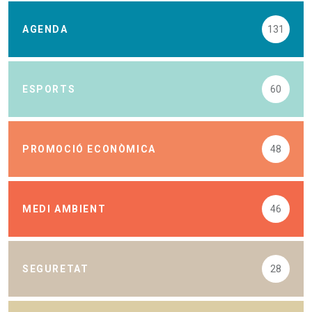
AGENDA
131
ESPORTS
60
PROMOCIÓ ECONÒMICA
48
MEDI AMBIENT
46
SEGURETAT
28