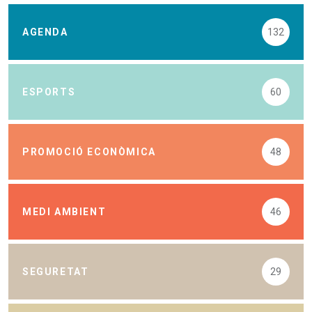
AGENDA
132
ESPORTS
60
PROMOCIÓ ECONÒMICA
48
MEDI AMBIENT
46
SEGURETAT
29