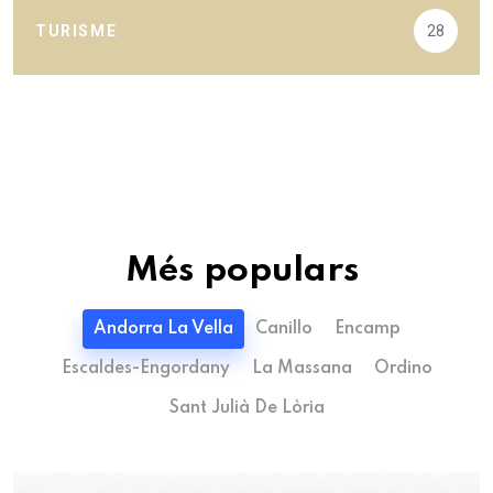
TURISME
28
Més populars
Andorra La Vella
Canillo
Encamp
Escaldes-Engordany
La Massana
Ordino
Sant Julià De Lòria