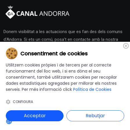
Donem visibilitat a les actuacions que es fan des dels comuns
d'Andorra. Si ets un comú, posa't en contacte amb la nostra
redacció i activa la teva Sala de Premsa.
Consentiment de cookies
Utilitzem cookies pròpies i de tercers per al correcte
funcionament del lloc web, i si ens dóna el seu
consentiment, també utilitzarem cookies per recopilar
dades estadístiques agregades per millorar els nostres
Altres Canals
serveis. Per més informació click
Política de Cookies
CONFIGURA
canalajuntament.cat
Acceptar
Rebutjar
Andorra