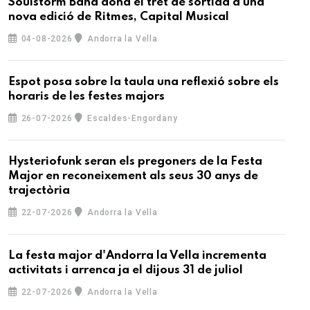
Soulstorm Band dona el tret de sortida a una
nova edició de Ritmes, Capital Musical
04-08-2026
Andorra la Vella
Espot posa sobre la taula una reflexió sobre els
horaris de les festes majors
26-07-2026
Escaldes-Engordany
Hysteriofunk seran els pregoners de la Festa
Major en reconeixement als seus 30 anys de
trajectòria
22-07-2026
Andorra la Vella
La festa major d'Andorra la Vella incrementa
activitats i arrenca ja el dijous 31 de juliol
22-07-2026
Andorra la Vella