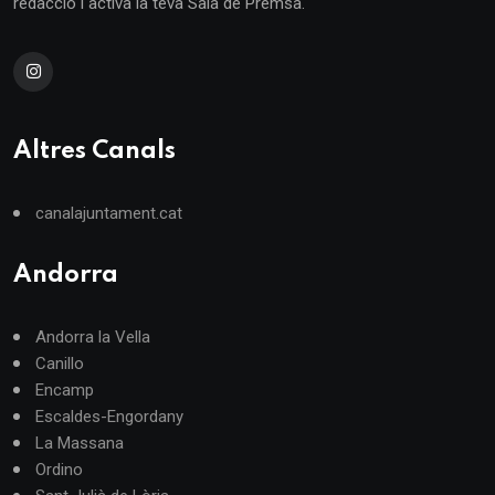
redacció i activa la teva Sala de Premsa.
Altres Canals
canalajuntament.cat
Andorra
Andorra la Vella
Canillo
Encamp
Escaldes-Engordany
La Massana
Ordino