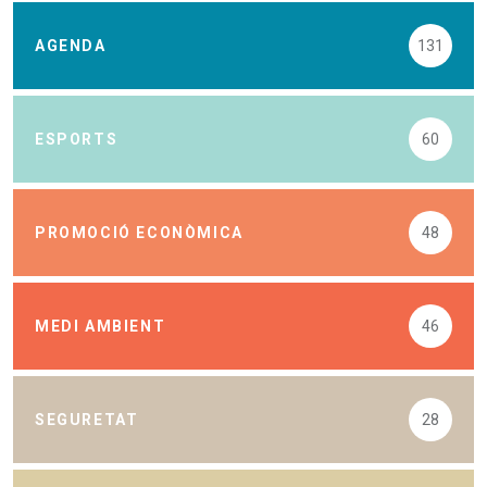
AGENDA
131
ESPORTS
60
PROMOCIÓ ECONÒMICA
48
MEDI AMBIENT
46
SEGURETAT
28