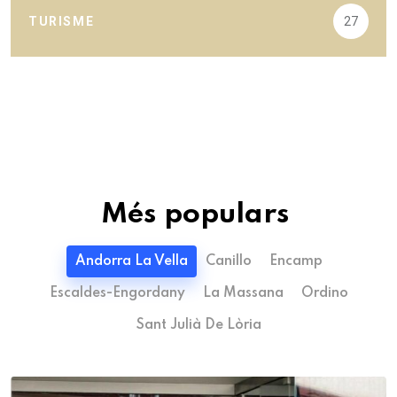
TURISME
27
Més populars
Andorra La Vella
Canillo
Encamp
Escaldes-Engordany
La Massana
Ordino
Sant Julià De Lòria