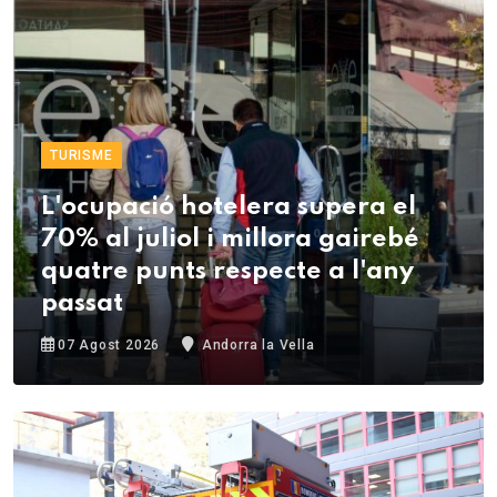
TURISME
L'ocupació hotelera supera el
70% al juliol i millora gairebé
quatre punts respecte a l'any
passat
07 Agost 2026
Andorra la Vella