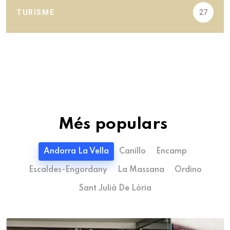
TURISME
27
Més populars
Andorra La Vella
Canillo
Encamp
Escaldes-Engordany
La Massana
Ordino
Sant Julià De Lòria