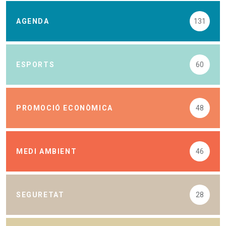
AGENDA
131
ESPORTS
60
PROMOCIÓ ECONÒMICA
48
MEDI AMBIENT
46
SEGURETAT
28