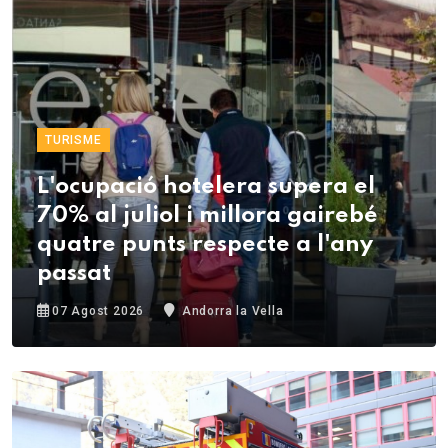
TURISME
L'ocupació hotelera supera el
70% al juliol i millora gairebé
quatre punts respecte a l'any
passat
07 Agost 2026
Andorra la Vella