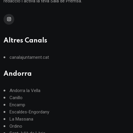
redacció i activa la teva Sala de Premsa.
Altres Canals
canalajuntament.cat
Andorra
Andorra la Vella
Canillo
Encamp
Escaldes-Engordany
La Massana
Ordino