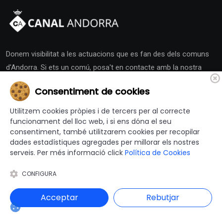
Donem visibilitat a les actuacions que es fan des dels comuns
d'Andorra. Si ets un comú, posa't en contacte amb la nostra
redacció i activa la teva Sala de Premsa.
Consentiment de cookies
Utilitzem cookies pròpies i de tercers per al correcte
funcionament del lloc web, i si ens dóna el seu
consentiment, també utilitzarem cookies per recopilar
dades estadístiques agregades per millorar els nostres
Altres Canals
serveis. Per més informació click
Política de Cookies
CONFIGURA
canalajuntament.cat
Acceptar
Rebutjar
Andorra