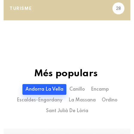
TURISME
28
Més populars
Andorra La Vella
Canillo
Encamp
Escaldes-Engordany
La Massana
Ordino
Sant Julià De Lòria