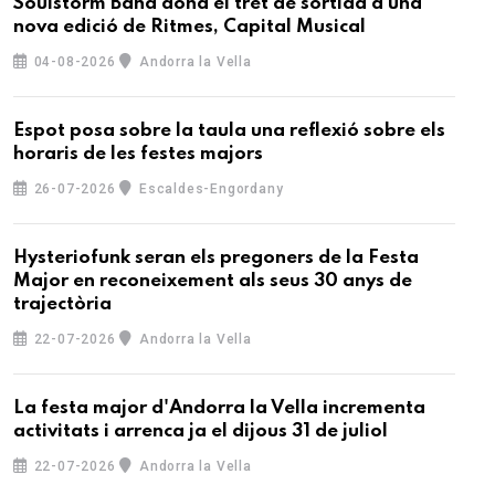
Soulstorm Band dona el tret de sortida a una
nova edició de Ritmes, Capital Musical
04-08-2026
Andorra la Vella
Espot posa sobre la taula una reflexió sobre els
horaris de les festes majors
26-07-2026
Escaldes-Engordany
Hysteriofunk seran els pregoners de la Festa
Major en reconeixement als seus 30 anys de
trajectòria
22-07-2026
Andorra la Vella
La festa major d'Andorra la Vella incrementa
activitats i arrenca ja el dijous 31 de juliol
22-07-2026
Andorra la Vella