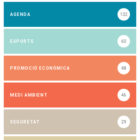
AGENDA
132
ESPORTS
60
PROMOCIÓ ECONÒMICA
48
MEDI AMBIENT
46
SEGURETAT
29