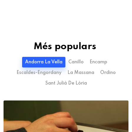
Més populars
Andorra La Vella
Canillo
Encamp
Escaldes-Engordany
La Massana
Ordino
Sant Julià De Lòria