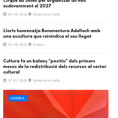
Cirque du Soleil per organitzar un nou
esdeveniment el 2027
03-08-2026
Andorra la Vella
Llorts homenatja Bonaventura Adellach amb
una escultura que reivindica el seu llegat
03-08-2026
Ordino
Cultura fa un balanç "positiu" dels primers
mesos de la redistribució dels recursos al sector
cultural
31-07-2026
Andorra la Vella
AGENDA