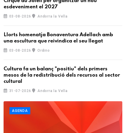
Cirque du Soleil per organitzar un nou
esdeveniment el 2027
03-08-2026
Andorra la Vella
Llorts homenatja Bonaventura Adellach amb
una escultura que reivindica el seu llegat
03-08-2026
Ordino
Cultura fa un balanç "positiu" dels primers
mesos de la redistribució dels recursos al sector
cultural
31-07-2026
Andorra la Vella
AGENDA