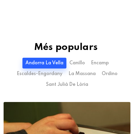
Més populars
Andorra La Vella
Canillo
Encamp
Escaldes-Engordany
La Massana
Ordino
Sant Julià De Lòria