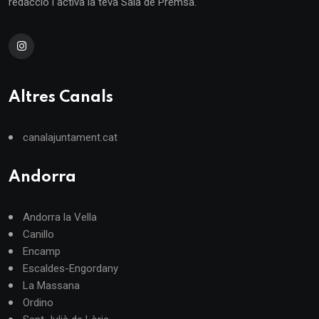
redacció i activa la teva Sala de Premsa.
Altres Canals
canalajuntament.cat
Andorra
Andorra la Vella
Canillo
Encamp
Escaldes-Engordany
La Massana
Ordino