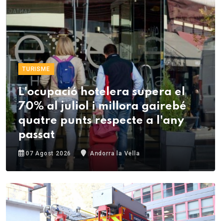
TURISME
L'ocupació hotelera supera el
70% al juliol i millora gairebé
quatre punts respecte a l'any
passat
07 Agost 2026
Andorra la Vella