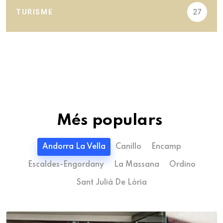
TURISME
27
Més populars
Andorra La Vella
Canillo
Encamp
Escaldes-Engordany
La Massana
Ordino
Sant Julià De Lòria