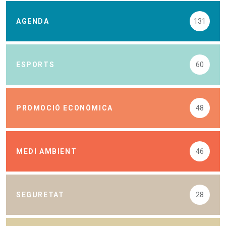
AGENDA
131
ESPORTS
60
PROMOCIÓ ECONÒMICA
48
MEDI AMBIENT
46
SEGURETAT
28