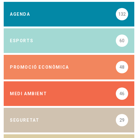
AGENDA
132
ESPORTS
60
PROMOCIÓ ECONÒMICA
48
MEDI AMBIENT
46
SEGURETAT
29