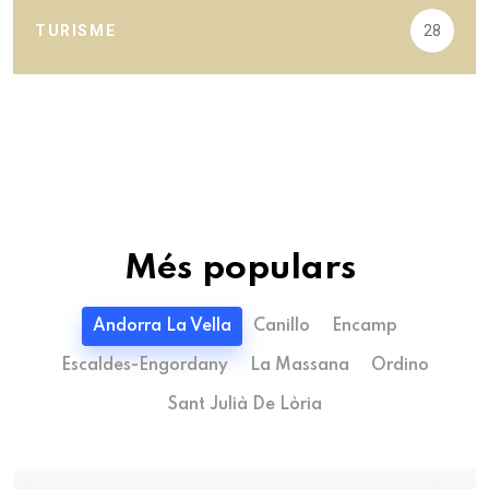
TURISME
28
Més populars
Andorra La Vella
Canillo
Encamp
Escaldes-Engordany
La Massana
Ordino
Sant Julià De Lòria