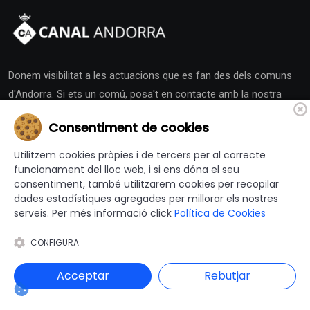
Donem visibilitat a les actuacions que es fan des dels comuns
d'Andorra. Si ets un comú, posa't en contacte amb la nostra
redacció i activa la teva Sala de Premsa.
Consentiment de cookies
Utilitzem cookies pròpies i de tercers per al correcte
funcionament del lloc web, i si ens dóna el seu
consentiment, també utilitzarem cookies per recopilar
dades estadístiques agregades per millorar els nostres
Altres Canals
serveis. Per més informació click
Política de Cookies
CONFIGURA
canalajuntament.cat
Acceptar
Rebutjar
Andorra