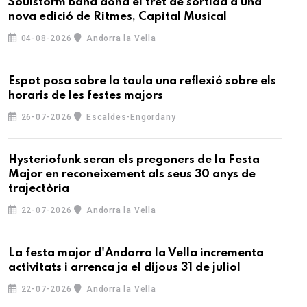
Soulstorm Band dona el tret de sortida a una
nova edició de Ritmes, Capital Musical
04-08-2026
Andorra la Vella
Espot posa sobre la taula una reflexió sobre els
horaris de les festes majors
26-07-2026
Escaldes-Engordany
Hysteriofunk seran els pregoners de la Festa
Major en reconeixement als seus 30 anys de
trajectòria
22-07-2026
Andorra la Vella
La festa major d'Andorra la Vella incrementa
activitats i arrenca ja el dijous 31 de juliol
22-07-2026
Andorra la Vella