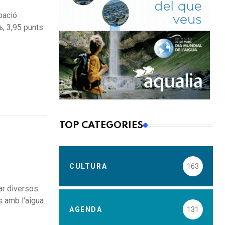
pació
%, 3,95 punts
TOP CATEGORIES
CULTURA
163
ar diversos
 amb l'aigua.
AGENDA
131