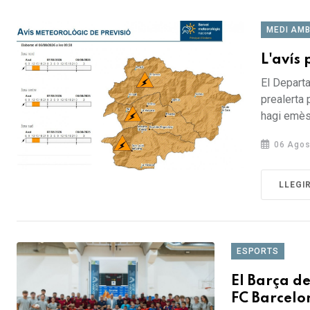
MEDI AMB
L'avís 
El Departa
prealerta
hagi emès 
06 Agos
LLEGI
ESPORTS
El Barça de
FC Barcel