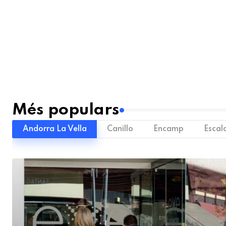
Més populars
Andorra La Vella
Canillo
Encamp
Escal