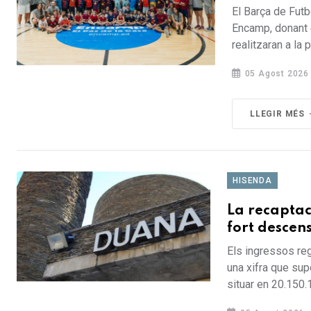
El Barça de Fut
Encamp, donant e
realitzaran a la 
05 Agost 2026
LLEGIR MÉS
HISENDA
La recaptac
fort descens
Els ingressos reg
una xifra que sup
situar en 20.150.