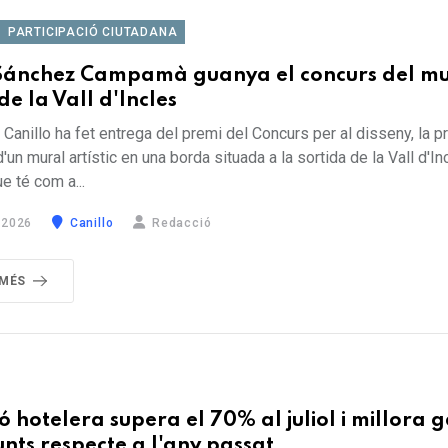
PARTICIPACIÓ CIUTADANA
Sánchez Campamà guanya el concurs del mu
 de la Vall d'Incles
Canillo ha fet entrega del premi del Concurs per al disseny, la p
'un mural artístic en una borda situada a la sortida de la Vall d'In
ue té com a...
 2026
Canillo
Redacció
 MÉS
ó hotelera supera el 70% al juliol i millora 
nts respecte a l'any passat