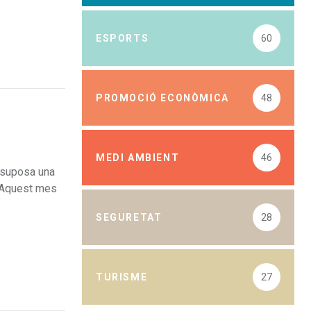
ESPORTS
60
PROMOCIÓ ECONÒMICA
48
MEDI AMBIENT
46
a suposa una
. Aquest mes
SEGURETAT
28
TURISME
27