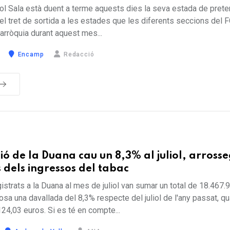
bol Sala està duent a terme aquests dies la seva estada de pret
l tret de sortida a les estades que les diferents seccions del 
parròquia durant aquest mes...
Encamp
Redacció
ió de la Duana cau un 8,3% al juliol, arross
 dels ingressos del tabac
istrats a la Duana al mes de juliol van sumar un total de 18.467.
osa una davallada del 8,3% respecte del juliol de l'any passat, q
124,03 euros. Si es té en compte...