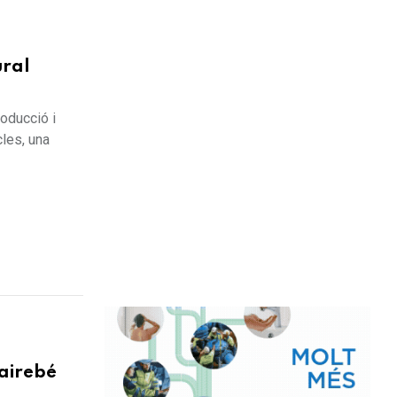
ral
roducció i
cles, una
gairebé