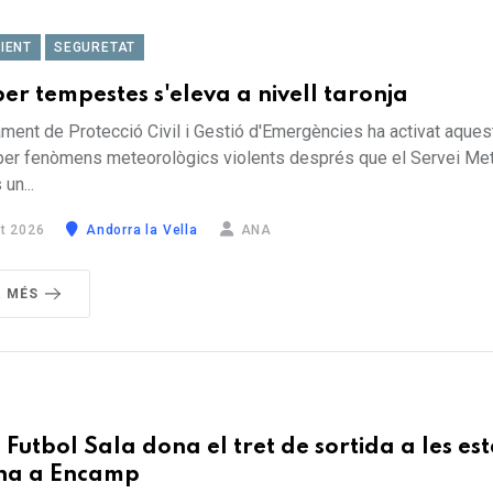
IENT
SEGURETAT
per tempestes s'eleva a nivell taronja
ment de Protecció Civil i Gestió d'Emergències ha activat aques
 per fenòmens meteorològics violents després que el Servei Me
un...
t 2026
Andorra la Vella
ANA
R MÉS
 Futbol Sala dona el tret de sortida a les es
ona a Encamp