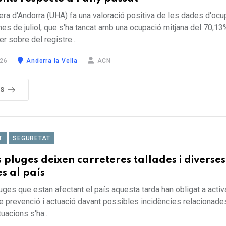
era d'Andorra (UHA) fa una valoració positiva de les dades d'ocu
mes de juliol, que s'ha tancat amb una ocupació mitjana del 70,13
r sobre del registre...
26
Andorra la Vella
ACN
ÉS
T
SEGURETAT
s pluges deixen carreteres tallades i diverses
es al país
uges que estan afectant el país aquesta tarda han obligat a activ
e prevenció i actuació davant possibles incidències relacionades
uacions s'ha...