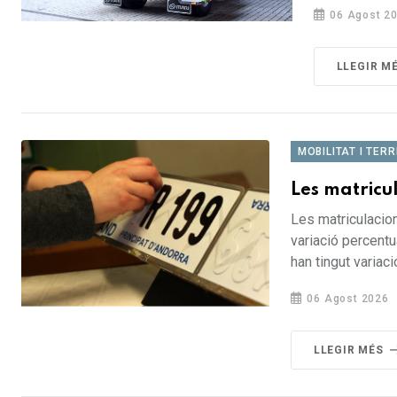
06 Agost 2
LLEGIR M
MOBILITAT I TERR
Les matricul
Les matriculacion
variació percentu
han tingut variac
06 Agost 2026
LLEGIR MÉS