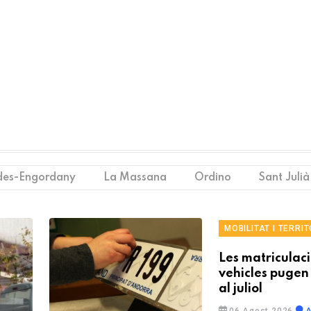
des-Engordany
La Massana
Ordino
Sant Julià
MOBILITAT I TERRIT
Les matriculac
vehicles pugen
al juliol
06 Agost 2026
A