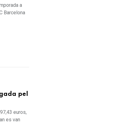
emporada a
FC Barcelona
egada pel
997,43 euros,
uan es van