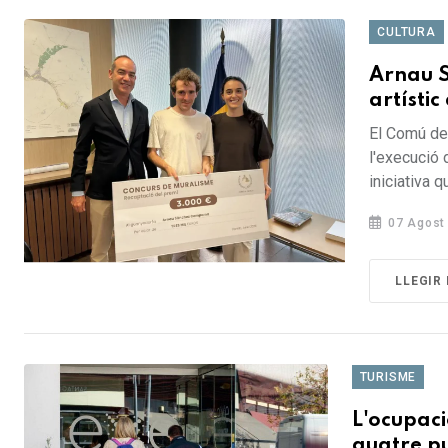
CULTURA
Arnau 
artístic
El Comú de 
l'execució d
iniciativa q
07 Agost
LLEGIR
TURISME
L'ocupaci
quatre pu