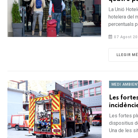
La Unió Hotel
hotelera del 
percentuals pe
07 Agost 20
LLEGIR M
MEDI AMBIEN
Les forte
incidènci
Les fortes pl
dispositius d
Una de les sit