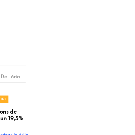
 De Lòria
ORI
ions de
 un 19,5%
ndorra la Vella