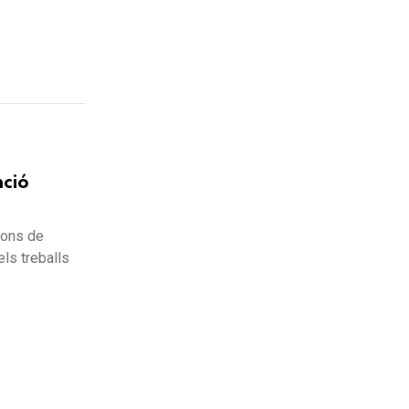
nció
ions de
ls treballs