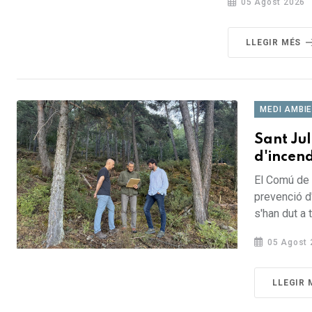
05 Agost 2026
LLEGIR MÉS
MEDI AMBI
Sant Jul
d'incend
El Comú de 
prevenció d
s'han dut a 
05 Agost 
LLEGIR 