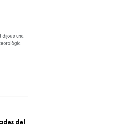
t dijous una
teorològic
tades del