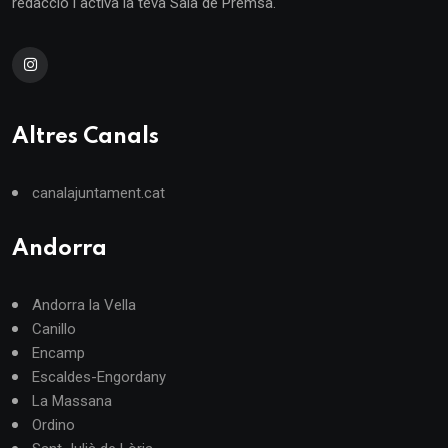
redacció i activa la teva Sala de Premsa.
Altres Canals
canalajuntament.cat
Andorra
Andorra la Vella
Canillo
Encamp
Escaldes-Engordany
La Massana
Ordino