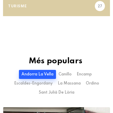
TURISME
27
Més populars
Andorra La Vella
Canillo
Encamp
Escaldes-Engordany
La Massana
Ordino
Sant Julià De Lòria