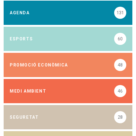
AGENDA
131
ESPORTS
60
PROMOCIÓ ECONÒMICA
48
MEDI AMBIENT
46
SEGURETAT
28