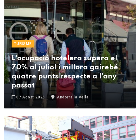
TURISME
L'ocupació hotelera supera el
70% al juliol i millora gairebé
quatre punts respecte a l'any
passat
07 Agost 2026
Andorra la Vella