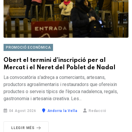
PROMOCIÓ ECONÒMICA
Obert el termini d’inscripció per al
Mercat i el Neret del Poblet de Nadal
La convocatòria s'adreça a comerciants, artesans,
productors agroalimentaris i restauradors que ofereixin
productes o serveis típics de l'època nadalenca, regals,
gastronomia i artesania creativa. Les...
04 Agost 2026
Andorra la Vella
Redacció
LLEGIR MÉS