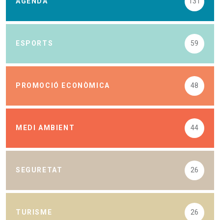
AGENDA
131
ESPORTS
59
PROMOCIÓ ECONÒMICA
48
MEDI AMBIENT
44
SEGURETAT
26
TURISME
26