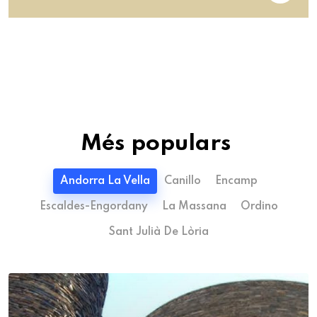
Més populars
Andorra La Vella
Canillo
Encamp
Escaldes-Engordany
La Massana
Ordino
Sant Julià De Lòria