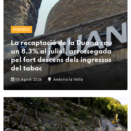
HISENDA
La recaptació de la Duana cau
un 8,3% al juliol, arrossegada
pel fort descens dels ingressos
del tabac
05 Agost 2026
Andorra la Vella