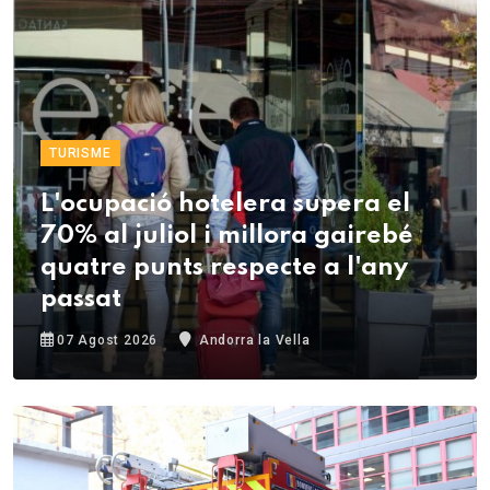
TURISME
L'ocupació hotelera supera el
70% al juliol i millora gairebé
quatre punts respecte a l'any
passat
07 Agost 2026
Andorra la Vella