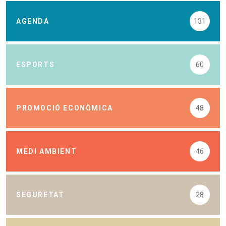
AGENDA
131
ESPORTS
60
PROMOCIÓ ECONÒMICA
48
MEDI AMBIENT
46
SEGURETAT
28