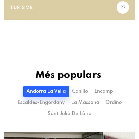
TURISME
27
Més populars
Andorra La Vella
Canillo
Encamp
Escaldes-Engordany
La Massana
Ordino
Sant Julià De Lòria