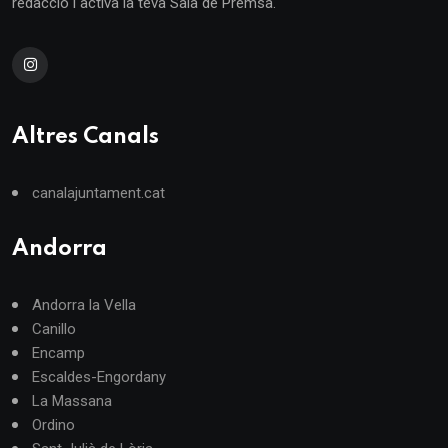
redacció i activa la teva Sala de Premsa.
Altres Canals
canalajuntament.cat
Andorra
Andorra la Vella
Canillo
Encamp
Escaldes-Engordany
La Massana
Ordino