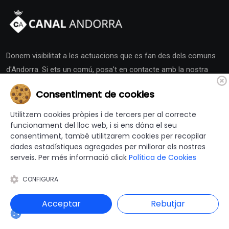
Donem visibilitat a les actuacions que es fan des dels comuns
d'Andorra. Si ets un comú, posa't en contacte amb la nostra
redacció i activa la teva Sala de Premsa.
Consentiment de cookies
Utilitzem cookies pròpies i de tercers per al correcte
funcionament del lloc web, i si ens dóna el seu
consentiment, també utilitzarem cookies per recopilar
dades estadístiques agregades per millorar els nostres
Altres Canals
serveis. Per més informació click
Política de Cookies
CONFIGURA
canalajuntament.cat
Acceptar
Rebutjar
Andorra