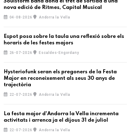
Soulstorm Band dona el tret de sortida a una
nova edició de Ritmes, Capital Musical
04-08-2026
Andorra la Vella
Espot posa sobre la taula una reflexió sobre els
horaris de les festes majors
26-07-2026
Escaldes-Engordany
Hysteriofunk seran els pregoners de la Festa
Major en reconeixement als seus 30 anys de
trajectòria
22-07-2026
Andorra la Vella
La festa major d'Andorra la Vella incrementa
activitats i arrenca ja el dijous 31 de juliol
22-07-2026
Andorra la Vella