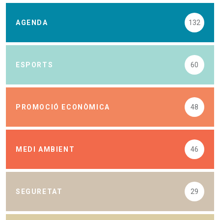
AGENDA
132
ESPORTS
60
PROMOCIÓ ECONÒMICA
48
MEDI AMBIENT
46
SEGURETAT
29