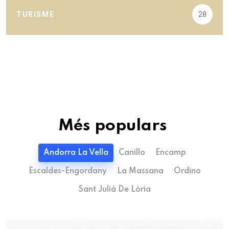
TURISME
28
Més populars
Andorra La Vella
Canillo
Encamp
Escaldes-Engordany
La Massana
Ordino
Sant Julià De Lòria