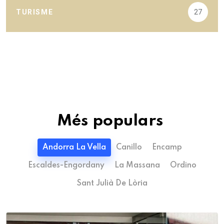
TURISME
27
Més populars
Andorra La Vella
Canillo
Encamp
Escaldes-Engordany
La Massana
Ordino
Sant Julià De Lòria