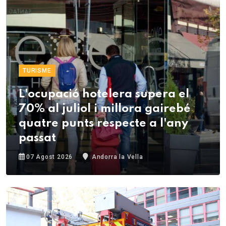
TURISME
L'ocupació hotelera supera el
70% al juliol i millora gairebé
quatre punts respecte a l'any
passat
07 Agost 2026
Andorra la Vella