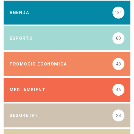
AGENDA
131
ESPORTS
60
PROMOCIÓ ECONÒMICA
48
MEDI AMBIENT
46
SEGURETAT
28