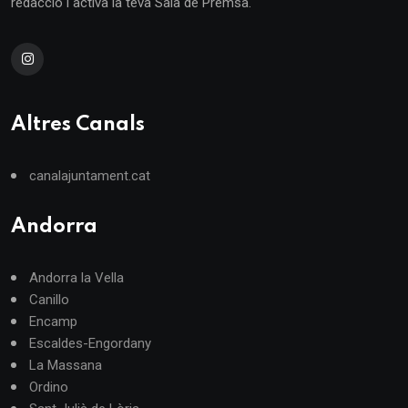
redacció i activa la teva Sala de Premsa.
Altres Canals
canalajuntament.cat
Andorra
Andorra la Vella
Canillo
Encamp
Escaldes-Engordany
La Massana
Ordino