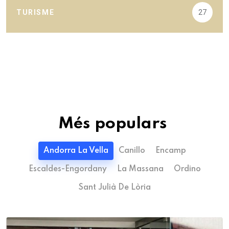
TURISME
27
Més populars
Andorra La Vella
Canillo
Encamp
Escaldes-Engordany
La Massana
Ordino
Sant Julià De Lòria