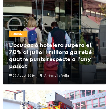
TURISME
L'ocupació hotelera supera el
70% al juliol i millora gairebé
quatre punts respecte a l'any
passat
07 Agost 2026
Andorra la Vella