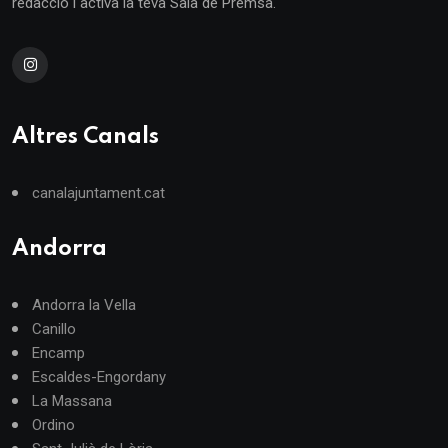
redacció i activa la teva Sala de Premsa.
Altres Canals
canalajuntament.cat
Andorra
Andorra la Vella
Canillo
Encamp
Escaldes-Engordany
La Massana
Ordino