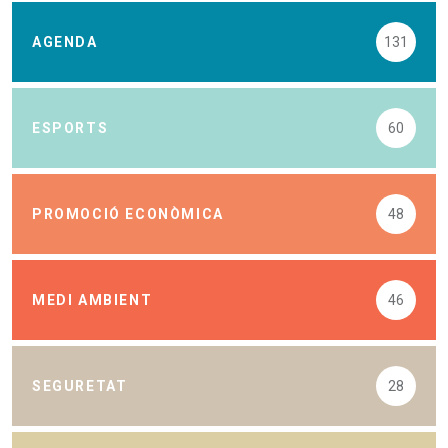
AGENDA
131
ESPORTS
60
PROMOCIÓ ECONÒMICA
48
MEDI AMBIENT
46
SEGURETAT
28