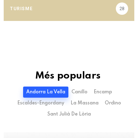
TURISME
28
Més populars
Andorra La Vella
Canillo
Encamp
Escaldes-Engordany
La Massana
Ordino
Sant Julià De Lòria