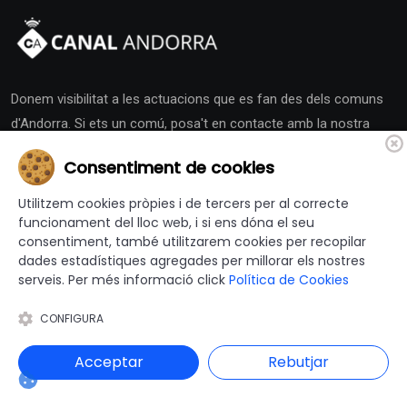
Donem visibilitat a les actuacions que es fan des dels comuns
d'Andorra. Si ets un comú, posa't en contacte amb la nostra
redacció i activa la teva Sala de Premsa.
Consentiment de cookies
Utilitzem cookies pròpies i de tercers per al correcte
funcionament del lloc web, i si ens dóna el seu
consentiment, també utilitzarem cookies per recopilar
dades estadístiques agregades per millorar els nostres
Altres Canals
serveis. Per més informació click
Política de Cookies
CONFIGURA
canalajuntament.cat
Acceptar
Rebutjar
Andorra