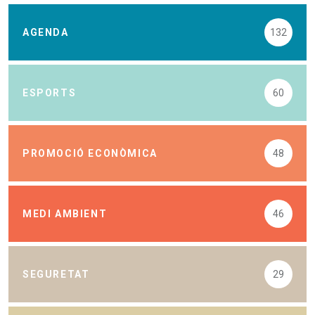
AGENDA
132
ESPORTS
60
PROMOCIÓ ECONÒMICA
48
MEDI AMBIENT
46
SEGURETAT
29