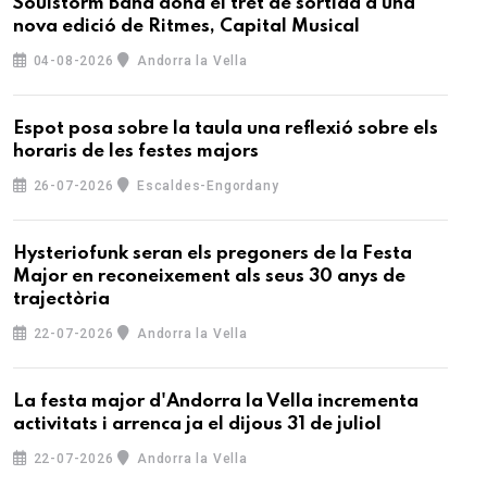
Soulstorm Band dona el tret de sortida a una
nova edició de Ritmes, Capital Musical
04-08-2026
Andorra la Vella
Espot posa sobre la taula una reflexió sobre els
horaris de les festes majors
26-07-2026
Escaldes-Engordany
Hysteriofunk seran els pregoners de la Festa
Major en reconeixement als seus 30 anys de
trajectòria
22-07-2026
Andorra la Vella
La festa major d'Andorra la Vella incrementa
activitats i arrenca ja el dijous 31 de juliol
22-07-2026
Andorra la Vella