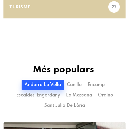
TURISME
27
Més populars
Andorra La Vella
Canillo
Encamp
Escaldes-Engordany
La Massana
Ordino
Sant Julià De Lòria