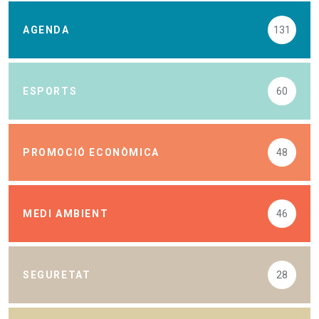
AGENDA
131
ESPORTS
60
PROMOCIÓ ECONÒMICA
48
MEDI AMBIENT
46
SEGURETAT
28