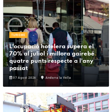
TURISME
L'ocupació hotelera supera el
70% al juliol i millora gairebé
quatre punts respecte a l'any
passat
07 Agost 2026
Andorra la Vella