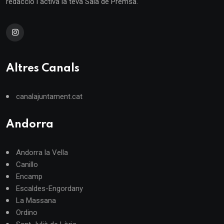
redacció i activa la teva Sala de Premsa.
Altres Canals
canalajuntament.cat
Andorra
Andorra la Vella
Canillo
Encamp
Escaldes-Engordany
La Massana
Ordino