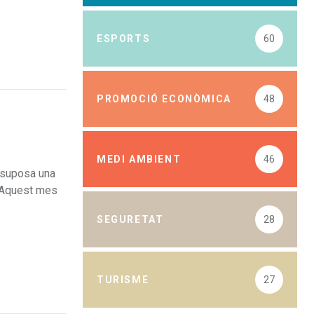
ESPORTS
60
PROMOCIÓ ECONÒMICA
48
MEDI AMBIENT
46
a suposa una
. Aquest mes
SEGURETAT
28
TURISME
27