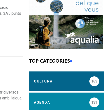
pació
%, 3,95 punts
TOP CATEGORIES
CULTURA
163
ar diversos
 amb l'aigua.
AGENDA
131