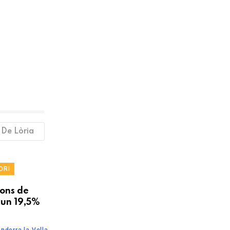
 De Lòria
ORI
ions de
 un 19,5%
ndorra la Vella