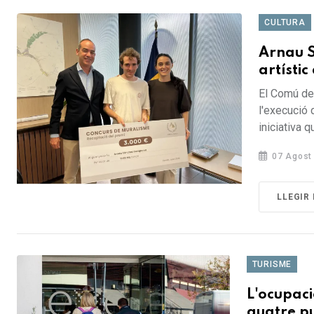
CULTURA
Arnau 
artístic
El Comú de 
l'execució d
iniciativa q
07 Agost
LLEGIR
TURISME
L'ocupaci
quatre pu