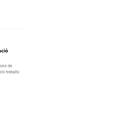
nció
ions de
ls treballs