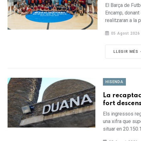
El Barça de Fut
Encamp, donant e
realitzaran a la 
05 Agost 2026
LLEGIR MÉS
HISENDA
La recaptac
fort descens
Els ingressos reg
una xifra que sup
situar en 20.150.