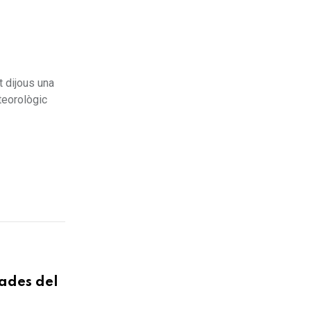
t dijous una
teorològic
tades del