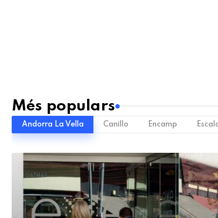
Més populars
Andorra La Vella
Canillo
Encamp
Escal