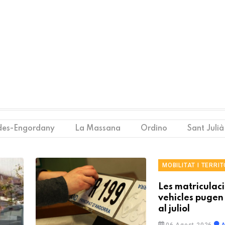
des-Engordany
La Massana
Ordino
Sant Julià
MOBILITAT I TERRIT
Les matriculac
vehicles pugen
al juliol
06 Agost 2026
A