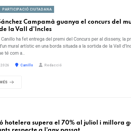
PARTICIPACIÓ CIUTADANA
Sánchez Campamà guanya el concurs del mu
 de la Vall d'Incles
Canillo ha fet entrega del premi del Concurs per al disseny, la p
'un mural artístic en una borda situada a la sortida de la Vall d'In
ue té com a...
 2026
Canillo
Redacció
 MÉS
ó hotelera supera el 70% al juliol i millora 
nts respecte a l'any passat