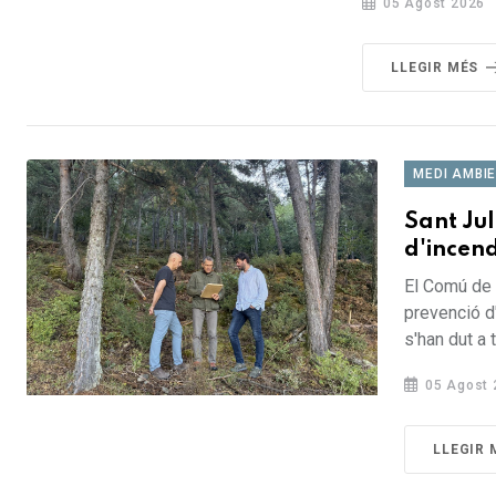
05 Agost 2026
LLEGIR MÉS
MEDI AMBI
Sant Jul
d'incend
El Comú de 
prevenció d
s'han dut a 
05 Agost 
LLEGIR 