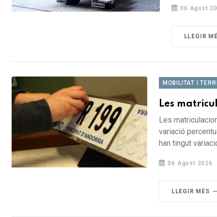
06 Agost 2
LLEGIR M
MOBILITAT I TERR
Les matricul
Les matriculacion
variació percentu
han tingut variac
06 Agost 2026
LLEGIR MÉS