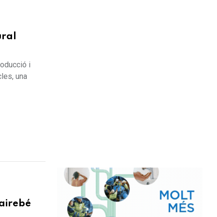
ral
roducció i
cles, una
gairebé