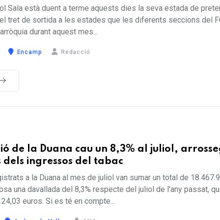
bol Sala està duent a terme aquests dies la seva estada de pret
l tret de sortida a les estades que les diferents seccions del 
parròquia durant aquest mes...
Encamp
Redacció
ió de la Duana cau un 8,3% al juliol, arross
 dels ingressos del tabac
istrats a la Duana al mes de juliol van sumar un total de 18.467.
osa una davallada del 8,3% respecte del juliol de l'any passat, q
124,03 euros. Si es té en compte...