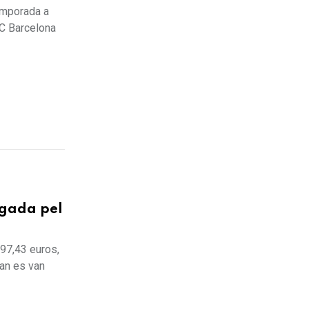
emporada a
FC Barcelona
egada pel
997,43 euros,
uan es van