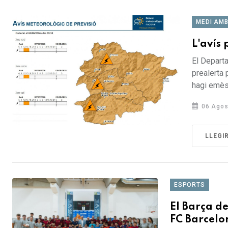
MEDI AMB
L'avís 
El Departa
prealerta
hagi emès 
06 Agos
LLEGI
ESPORTS
El Barça de
FC Barcel