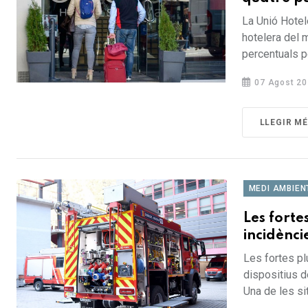
La Unió Hotel
hotelera del 
percentuals pe
07 Agost 20
LLEGIR M
MEDI AMBIEN
Les forte
incidènci
Les fortes pl
dispositius d
Una de les sit