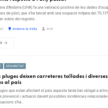
era d'Andorra (UHA) fa una valoració positiva de les dades d'ocu
mes de juliol, que s'ha tancat amb una ocupació mitjana del 70,13
r sobre del registre...
26
Andorra la Vella
ACN
ÉS
T
SEGURETAT
s pluges deixen carreteres tallades i diverses
es al país
uges que estan afectant el país aquesta tarda han obligat a activ
e prevenció i actuació davant possibles incidències relacionades
uacions s'ha...