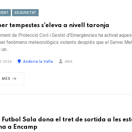
IENT
SEGURETAT
per tempestes s'eleva a nivell taronja
ment de Protecció Civil i Gestió d'Emergències ha activat aques
 per fenòmens meteorològics violents després que el Servei Me
un...
t 2026
Andorra la Vella
ANA
R MÉS
 Futbol Sala dona el tret de sortida a les es
ona a Encamp