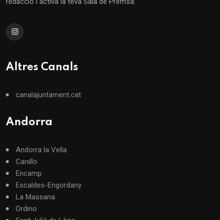
redacció i activa la teva Sala de Premsa.
Altres Canals
canalajuntament.cat
Andorra
Andorra la Vella
Canillo
Encamp
Escaldes-Engordany
La Massana
Ordino