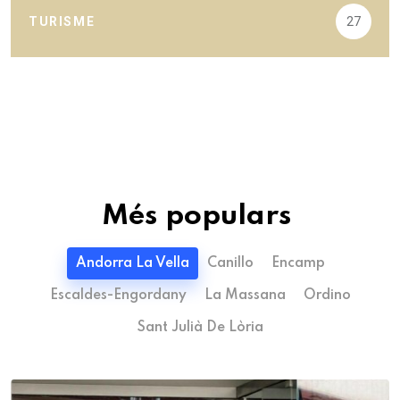
TURISME
27
Més populars
Andorra La Vella
Canillo
Encamp
Escaldes-Engordany
La Massana
Ordino
Sant Julià De Lòria