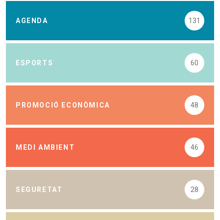
AGENDA
131
ESPORTS
60
PROMOCIÓ ECONÒMICA
48
MEDI AMBIENT
46
SEGURETAT
28